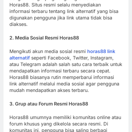
Horas88. Situs resmi selalu menyediakan
informasi terbaru tentang link alternatif yang bisa
digunakan pengguna jika link utama tidak bisa
diakses.
2. Media Sosial Resmi Horas88
Mengikuti akun media sosial resmi
horas88 link
alternatif
seperti Facebook, Twitter, Instagram,
atau Telegram adalah salah satu cara terbaik untuk
mendapatkan informasi terbaru secara cepat.
Horas88 biasanya rutin memperbarui informasi
link alternatif melalui media sosial agar pengguna
mudah mendapatkan akses terbaru.
3. Grup atau Forum Resmi Horas88
Horas88 umumnya memiliki komunitas online atau
forum khusus yang dikelola secara resmi. Di
komunitas ini, pengguna bisa saling berbagi