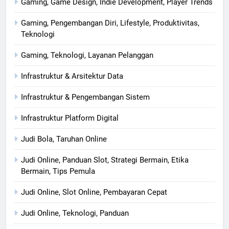
Gaming, Game Design, Indie Development, Player Trends
Gaming, Pengembangan Diri, Lifestyle, Produktivitas,
Teknologi
Gaming, Teknologi, Layanan Pelanggan
Infrastruktur & Arsitektur Data
Infrastruktur & Pengembangan Sistem
Infrastruktur Platform Digital
Judi Bola, Taruhan Online
Judi Online, Panduan Slot, Strategi Bermain, Etika
Bermain, Tips Pemula
Judi Online, Slot Online, Pembayaran Cepat
Judi Online, Teknologi, Panduan