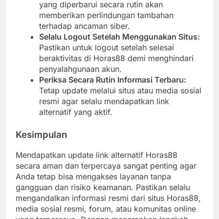
yang diperbarui secara rutin akan
memberikan perlindungan tambahan
terhadap ancaman siber.
Selalu Logout Setelah Menggunakan Situs:
Pastikan untuk logout setelah selesai
beraktivitas di Horas88 demi menghindari
penyalahgunaan akun.
Periksa Secara Rutin Informasi Terbaru:
Tetap update melalui situs atau media sosial
resmi agar selalu mendapatkan link
alternatif yang aktif.
Kesimpulan
Mendapatkan update link alternatif Horas88
secara aman dan terpercaya sangat penting agar
Anda tetap bisa mengakses layanan tanpa
gangguan dan risiko keamanan. Pastikan selalu
mengandalkan informasi resmi dari situs Horas88,
media sosial resmi, forum, atau komunitas online