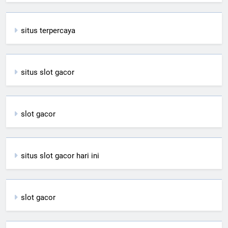
situs terpercaya
situs slot gacor
slot gacor
situs slot gacor hari ini
slot gacor