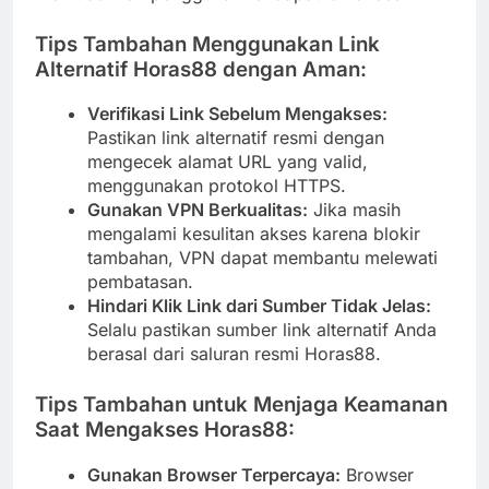
Tips Tambahan Menggunakan Link
Alternatif Horas88 dengan Aman:
Verifikasi Link Sebelum Mengakses:
Pastikan link alternatif resmi dengan
mengecek alamat URL yang valid,
menggunakan protokol HTTPS.
Gunakan VPN Berkualitas:
Jika masih
mengalami kesulitan akses karena blokir
tambahan, VPN dapat membantu melewati
pembatasan.
Hindari Klik Link dari Sumber Tidak Jelas:
Selalu pastikan sumber link alternatif Anda
berasal dari saluran resmi Horas88.
Tips Tambahan untuk Menjaga Keamanan
Saat Mengakses Horas88:
Gunakan Browser Terpercaya:
Browser