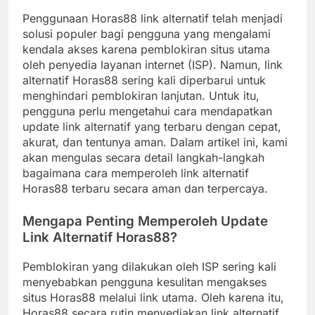
Penggunaan Horas88 link alternatif telah menjadi
solusi populer bagi pengguna yang mengalami
kendala akses karena pemblokiran situs utama
oleh penyedia layanan internet (ISP). Namun, link
alternatif Horas88 sering kali diperbarui untuk
menghindari pemblokiran lanjutan. Untuk itu,
pengguna perlu mengetahui cara mendapatkan
update link alternatif yang terbaru dengan cepat,
akurat, dan tentunya aman. Dalam artikel ini, kami
akan mengulas secara detail langkah-langkah
bagaimana cara memperoleh link alternatif
Horas88 terbaru secara aman dan terpercaya.
Mengapa Penting Memperoleh Update
Link Alternatif Horas88?
Pemblokiran yang dilakukan oleh ISP sering kali
menyebabkan pengguna kesulitan mengakses
situs Horas88 melalui link utama. Oleh karena itu,
Horas88 secara rutin menyediakan link alternatif