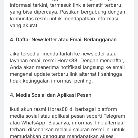
informasi terkini, termasuk link alternatif terbaru
yang bisa dipercaya. Pastikan bergabung dengan
komunitas resmi untuk mendapatkan informasi
yang akurat.
4. Daftar Newsletter atau Email Berlangganan
Jika tersedia, mendaftarlah ke newsletter atau
layanan email resmi Horas88. Dengan mendaftar,
Anda akan menerima notifikasi langsung ke email
mengenai update terbaru link alternatif sehingga
tidak ketinggalan informasi penting.
4. Media Sosial dan Aplikasi Pesan
Ikuti akun resmi Horas88 di berbagai platform
media sosial atau aplikasi pesan seperti Telegram
atau WhatsApp. Biasanya, informasi link alternatif
terbaru disebarkan melalui saluran resmi ini untuk
memudahkan pengguna mendapatkan akses.