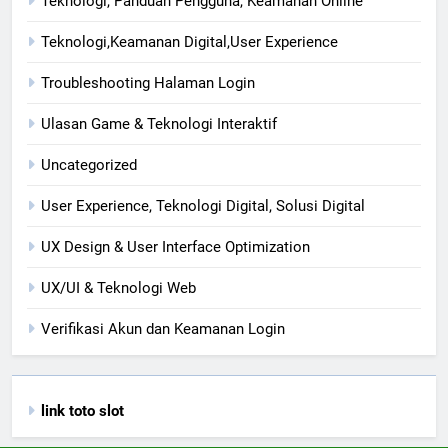
Teknologi, Panduan Pengguna, Keamanan Online
Teknologi,Keamanan Digital,User Experience
Troubleshooting Halaman Login
Ulasan Game & Teknologi Interaktif
Uncategorized
User Experience, Teknologi Digital, Solusi Digital
UX Design & User Interface Optimization
UX/UI & Teknologi Web
Verifikasi Akun dan Keamanan Login
link toto slot