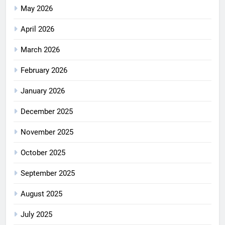
May 2026
April 2026
March 2026
February 2026
January 2026
December 2025
November 2025
October 2025
September 2025
August 2025
July 2025