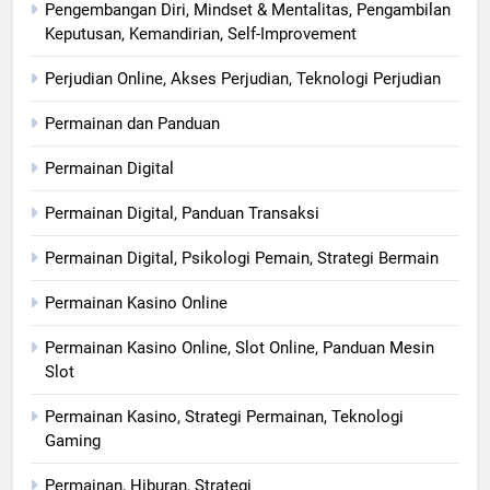
Pengembangan Diri, Mindset & Mentalitas, Pengambilan
Keputusan, Kemandirian, Self-Improvement
Perjudian Online, Akses Perjudian, Teknologi Perjudian
Permainan dan Panduan
Permainan Digital
Permainan Digital, Panduan Transaksi
Permainan Digital, Psikologi Pemain, Strategi Bermain
Permainan Kasino Online
Permainan Kasino Online, Slot Online, Panduan Mesin
Slot
Permainan Kasino, Strategi Permainan, Teknologi
Gaming
Permainan, Hiburan, Strategi