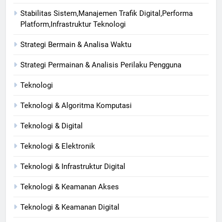
Stabilitas Sistem,Manajemen Trafik Digital,Performa
Platform,Infrastruktur Teknologi
Strategi Bermain & Analisa Waktu
Strategi Permainan & Analisis Perilaku Pengguna
Teknologi
Teknologi & Algoritma Komputasi
Teknologi & Digital
Teknologi & Elektronik
Teknologi & Infrastruktur Digital
Teknologi & Keamanan Akses
Teknologi & Keamanan Digital