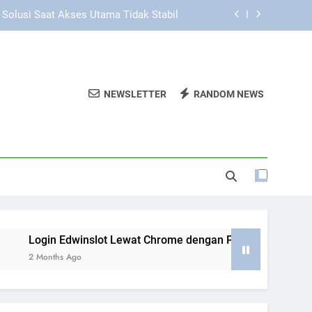
 Solusi Saat Akses Utama Tidak Stabil
 Lewat Chrome dengan Panduan Praktis
di Halaman Awal dengan Langkah Aman
NEWSLETTER
RANDOM NEWS
A4D Link Alternatif melalui Browser
 Solusi Saat Akses Utama Tidak Stabil
. Platform Untuk Akademisi Dan Profesional.
 Lewat Chrome dengan Panduan Praktis
di Halaman Awal dengan Langkah Aman
winslot Lewat Chrome dengan Panduan Praktis
Cara Men
go
2 Months A