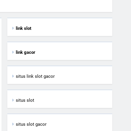
link slot
link gacor
situs link slot gacor
situs slot
situs slot gacor