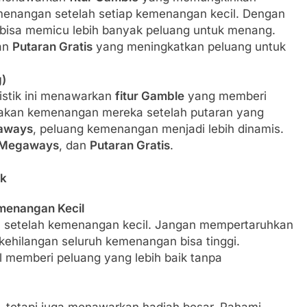
nangan setelah setiap kemenangan kecil. Dengan
 bisa memicu lebih banyak peluang untuk menang.
an
Putaran Gratis
yang meningkatkan peluang untuk
)
istik ini menawarkan
fitur Gamble
yang memberi
akan kemenangan mereka setelah putaran yang
aways
, peluang kemenangan menjadi lebih dinamis.
Megaways
, dan
Putaran Gratis
.
ak
menangan Kecil
n setelah kemenangan kecil. Jangan mempertaruhkan
kehilangan seluruh kemenangan bisa tinggi.
memberi peluang yang lebih baik tanpa