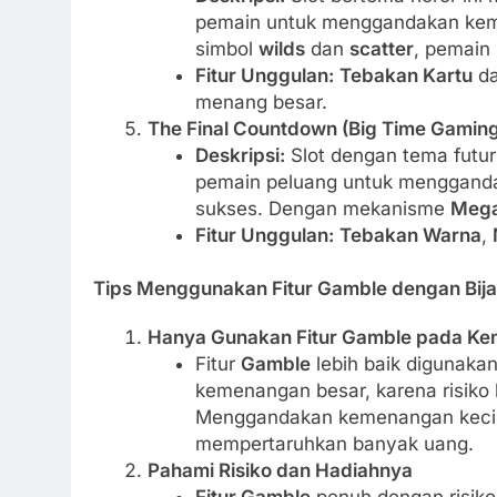
pemain untuk menggandakan keme
simbol
wilds
dan
scatter
, pemain
Fitur Unggulan:
Tebakan Kartu
d
menang besar.
The Final Countdown (Big Time Gaming
Deskripsi:
Slot dengan tema futur
pemain peluang untuk menggand
sukses. Dengan mekanisme
Meg
Fitur Unggulan:
Tebakan Warna
,
Tips Menggunakan Fitur Gamble dengan Bij
Hanya Gunakan Fitur Gamble pada Ke
Fitur
Gamble
lebih baik digunaka
kemenangan besar, karena risiko 
Menggandakan kemenangan kecil 
mempertaruhkan banyak uang.
Pahami Risiko dan Hadiahnya