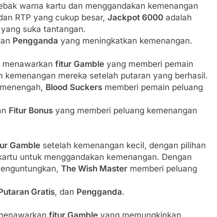
nebak warna kartu dan menggandakan kemenangan
i dan RTP yang cukup besar,
Jackpot 6000
adalah
 yang suka tantangan.
an
Pengganda
yang meningkatkan kemenangan.
ni menawarkan
fitur Gamble
yang memberi pemain
kemenangan mereka setelah putaran yang berhasil.
as menengah,
Blood Suckers
memberi pemain peluang
an
Fitur Bonus
yang memberi peluang kemenangan
tur Gamble
setelah kemenangan kecil, dengan pilihan
 kartu untuk menggandakan kemenangan. Dengan
 menguntungkan,
The Wish Master
memberi peluang
Putaran Gratis
, dan
Pengganda
.
i menawarkan
fitur Gamble
yang memungkinkan