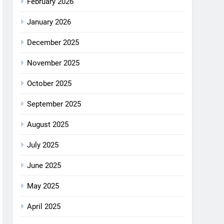
February 2026
January 2026
December 2025
November 2025
October 2025
September 2025
August 2025
July 2025
June 2025
May 2025
April 2025