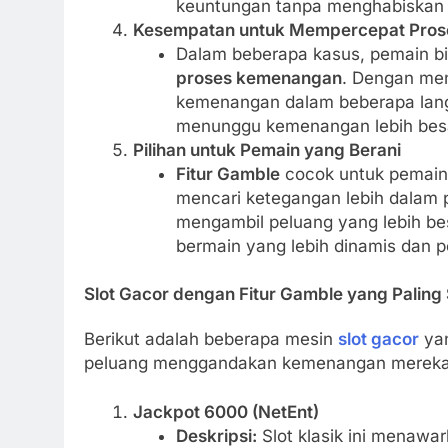
keuntungan tanpa menghabiskan 
Kesempatan untuk Mempercepat Pro
Dalam beberapa kasus, pemain 
proses kemenangan
. Dengan me
kemenangan dalam beberapa langk
menunggu kemenangan lebih besar
Pilihan untuk Pemain yang Berani
Fitur Gamble
cocok untuk pemai
mencari ketegangan lebih dalam p
mengambil peluang yang lebih be
bermain yang lebih dinamis dan 
Slot Gacor dengan Fitur Gamble yang Paling
Berikut adalah beberapa mesin
slot gacor
ya
peluang menggandakan kemenangan mereka
Jackpot 6000 (NetEnt)
Deskripsi:
Slot klasik ini menawa