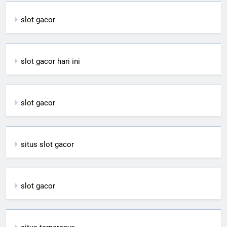
slot gacor
slot gacor hari ini
slot gacor
situs slot gacor
slot gacor