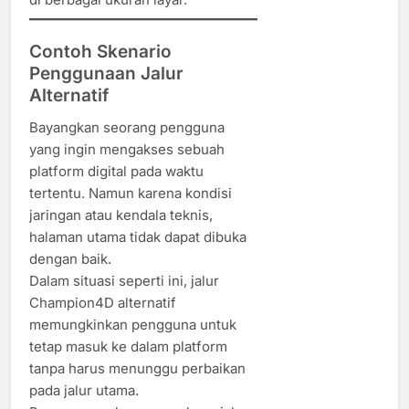
Contoh Skenario
Penggunaan Jalur
Alternatif
Bayangkan seorang pengguna
yang ingin mengakses sebuah
platform digital pada waktu
tertentu. Namun karena kondisi
jaringan atau kendala teknis,
halaman utama tidak dapat dibuka
dengan baik.
Dalam situasi seperti ini, jalur
Champion4D alternatif
memungkinkan pengguna untuk
tetap masuk ke dalam platform
tanpa harus menunggu perbaikan
pada jalur utama.