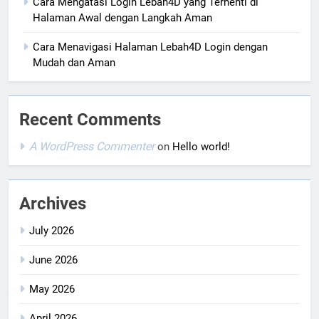
Cara Mengatasi Login Lebah4D yang Terhenti di
Halaman Awal dengan Langkah Aman
Cara Menavigasi Halaman Lebah4D Login dengan
Mudah dan Aman
Recent Comments
A WordPress Commenter
on
Hello world!
Archives
July 2026
June 2026
May 2026
April 2026