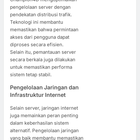
pengelolaan server dengan
pendekatan distribusi trafik.
Teknologi ini membantu
memastikan bahwa permintaan
akses dari pengguna dapat
diproses secara efisien.
Selain itu, pemantauan server
secara berkala juga dilakukan
untuk memastikan performa
sistem tetap stabil.
Pengelolaan Jaringan dan
Infrastruktur Internet
Selain server, jaringan internet
juga memainkan peran penting
dalam keberhasilan sistem
alternatif. Pengelolaan jaringan
yang baik membantu memastikan