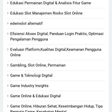
Edukasi Permainan Digital & Analisis Fitur Game
Edukasi Slot Manajemen Risiko Slot Online
edwinslot alternatif
Efisiensi Akses Digital, Panduan Login Praktis, Optimasi
Pengalaman Pengguna
Evaluasi Platform,Kualitas Digital,Keamanan Pengguna
Online
Gambling, Slot Online, Permainan
Game & Teknologi Digital
Game Industry Insights
Game Online & Edukasi Digital
Game Online, Hiburan Sehat, Keseimbangan Hidup, Tips
Bermain Game, Kesehatan Mental