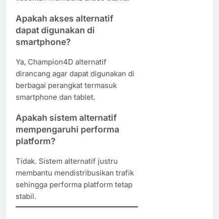
Apakah akses alternatif
dapat digunakan di
smartphone?
Ya, Champion4D alternatif
dirancang agar dapat digunakan di
berbagai perangkat termasuk
smartphone dan tablet.
Apakah sistem alternatif
mempengaruhi performa
platform?
Tidak. Sistem alternatif justru
membantu mendistribusikan trafik
sehingga performa platform tetap
stabil.