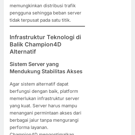
memungkinkan distribusi trafik
pengguna sehingga beban server
tidak terpusat pada satu titik.
Infrastruktur Teknologi di
Balik Champion4D
Alternatif
Sistem Server yang
Mendukung Stabilitas Akses
Agar sistem alternatif dapat
berfungsi dengan baik, platform
memerlukan infrastruktur server
yang kuat. Server harus mampu
menangani permintaan akses dari
berbagai jalur tanpa mengurangi
performa layanan.
Champion4D mengoptimalkan