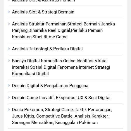
Analisis Slot & Strategi Bermain
Analisis Struktur Permainan,Strategi Bermain Jangka
Panjang,Dinamika Reel Digital,Perilaku Pemain
Konsisten,Studi Ritme Game
Analisis Teknologi & Perilaku Digital
Budaya Digital Komunitas Online Identitas Virtual
Interaksi Sosial Digital Fenomena Internet Strategi
Komunikasi Digital
Desain Digital & Pengalaman Pengguna
Desain Game Inovatif, Eksplorasi UX & Seni Digital
Dunia Pokémon, Strategi Game, Taktik Pertarungan,
Jurus Kritis, Competitive Battle, Analisis Karakter,
Serangan Mematikan, Keunggulan Pokémon