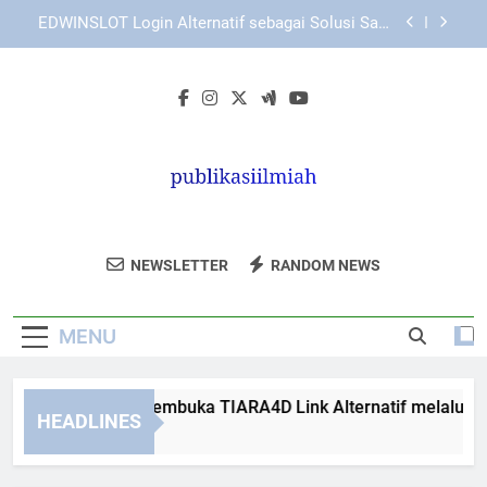
Skip
Login Edwinslot Lewat Chrome dengan Panduan
to
Praktis
content
Cara Mengatasi Login Lebah4D yang Terhenti di
Halaman Awal dengan Langkah Aman
Langkah Aman Membuka TIARA4D Link Alternatif
melalui Browser
EDWINSLOT Login Alternatif sebagai Solusi Saat
Akses Utama Tidak Stabil
Login Edwinslot Lewat Chrome dengan Panduan
Praktis
Publikasi Ilmiah
Publikasikan Hasil Penelitian Dan Jurnal
Cara Mengatasi Login Lebah4D yang Terhenti di
NEWSLETTER
RANDOM NEWS
Halaman Awal dengan Langkah Aman
Ilmiah Anda Di Publikasi Ilmiah. Platform
Untuk Akademisi Dan Profesional.
MENU
ngkah Aman Membuka TIARA4D Link Alternatif melalui Brow
HEADLINES
Weeks Ago