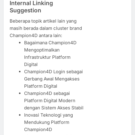
Internal Linking
Suggestion
Beberapa topik artikel lain yang
masih berada dalam cluster brand
Champion4D antara lain:
Bagaimana Champion4D
Mengoptimalkan
Infrastruktur Platform
Digital
Champion4D Login sebagai
Gerbang Awal Mengakses
Platform Digital
Champion4D sebagai
Platform Digital Modern
dengan Sistem Akses Stabil
Inovasi Teknologi yang
Mendukung Platform
Champion4D