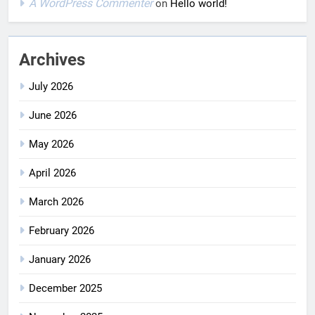
A WordPress Commenter
on
Hello world!
Archives
July 2026
June 2026
May 2026
April 2026
March 2026
February 2026
January 2026
December 2025