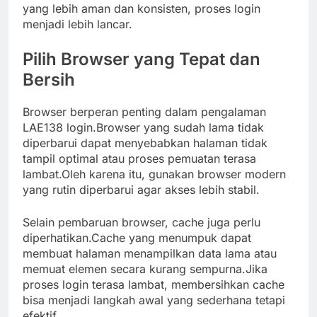
yang lebih aman dan konsisten, proses login
menjadi lebih lancar.
Pilih Browser yang Tepat dan
Bersih
Browser berperan penting dalam pengalaman
LAE138 login.Browser yang sudah lama tidak
diperbarui dapat menyebabkan halaman tidak
tampil optimal atau proses pemuatan terasa
lambat.Oleh karena itu, gunakan browser modern
yang rutin diperbarui agar akses lebih stabil.
Selain pembaruan browser, cache juga perlu
diperhatikan.Cache yang menumpuk dapat
membuat halaman menampilkan data lama atau
memuat elemen secara kurang sempurna.Jika
proses login terasa lambat, membersihkan cache
bisa menjadi langkah awal yang sederhana tetapi
efektif.