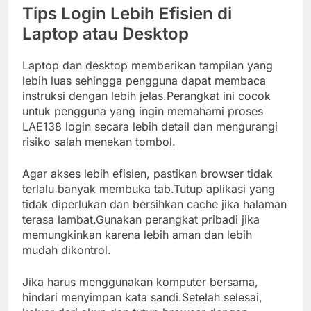
Tips Login Lebih Efisien di
Laptop atau Desktop
Laptop dan desktop memberikan tampilan yang
lebih luas sehingga pengguna dapat membaca
instruksi dengan lebih jelas.Perangkat ini cocok
untuk pengguna yang ingin memahami proses
LAE138 login secara lebih detail dan mengurangi
risiko salah menekan tombol.
Agar akses lebih efisien, pastikan browser tidak
terlalu banyak membuka tab.Tutup aplikasi yang
tidak diperlukan dan bersihkan cache jika halaman
terasa lambat.Gunakan perangkat pribadi jika
memungkinkan karena lebih aman dan lebih
mudah dikontrol.
Jika harus menggunakan komputer bersama,
hindari menyimpan kata sandi.Setelah selesai,