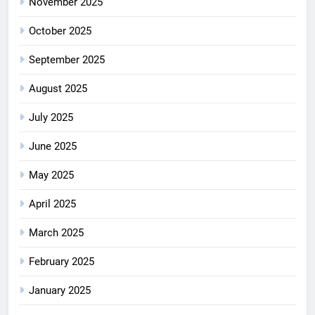
November 2025
October 2025
September 2025
August 2025
July 2025
June 2025
May 2025
April 2025
March 2025
February 2025
January 2025