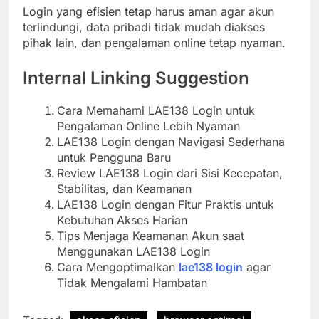
Login yang efisien tetap harus aman agar akun
terlindungi, data pribadi tidak mudah diakses
pihak lain, dan pengalaman online tetap nyaman.
Internal Linking Suggestion
Cara Memahami LAE138 Login untuk
Pengalaman Online Lebih Nyaman
LAE138 Login dengan Navigasi Sederhana
untuk Pengguna Baru
Review LAE138 Login dari Sisi Kecepatan,
Stabilitas, dan Keamanan
LAE138 Login dengan Fitur Praktis untuk
Kebutuhan Akses Harian
Tips Menjaga Keamanan Akun saat
Menggunakan LAE138 Login
Cara Mengoptimalkan
lae138 login
agar
Tidak Mengalami Hambatan