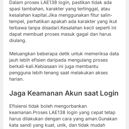
Dalam proses LAE138 login, pastikan tidak ada
spasi tambahan, karakter yang tertinggal, atau
kesalahan kapital.Jika menggunakan fitur salin-
tempel, perhatikan apakah ada karakter yang ikut
terbawa tanpa disadari.Kesalahan kecil seperti ini
dapat membuat proses masuk gagal dan harus
diulang.
Meluangkan beberapa detik untuk memeriksa data
jauh lebih efisien daripada mengulang proses
berkali-kali.Kebiasaan ini juga membantu
pengguna lebih tenang saat melakukan akses
harian.
Jaga Keamanan Akun saat Login
Efisiensi tidak boleh mengorbankan
keamanan.Proses LAE138 login yang cepat tetap
harus dilakukan dengan cara yang aman.Gunakan
kata sandi yang kuat, unik, dan tidak mudah