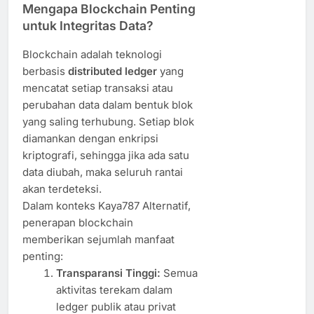
Mengapa Blockchain Penting
untuk Integritas Data?
Blockchain adalah teknologi
berbasis
distributed ledger
yang
mencatat setiap transaksi atau
perubahan data dalam bentuk blok
yang saling terhubung. Setiap blok
diamankan dengan enkripsi
kriptografi, sehingga jika ada satu
data diubah, maka seluruh rantai
akan terdeteksi.
Dalam konteks Kaya787 Alternatif,
penerapan blockchain
memberikan sejumlah manfaat
penting:
Transparansi Tinggi:
Semua
aktivitas terekam dalam
ledger publik atau privat