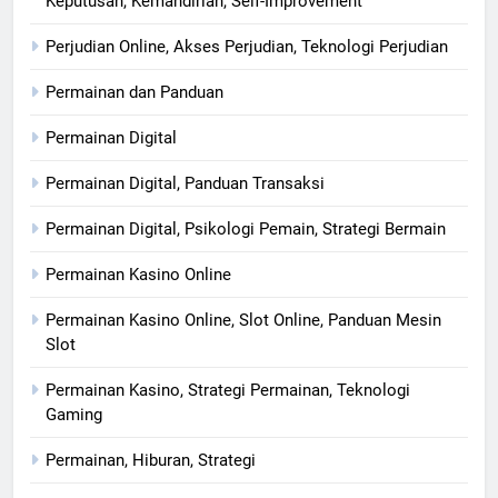
Keputusan, Kemandirian, Self-Improvement
Perjudian Online, Akses Perjudian, Teknologi Perjudian
Permainan dan Panduan
Permainan Digital
Permainan Digital, Panduan Transaksi
Permainan Digital, Psikologi Pemain, Strategi Bermain
Permainan Kasino Online
Permainan Kasino Online, Slot Online, Panduan Mesin
Slot
Permainan Kasino, Strategi Permainan, Teknologi
Gaming
Permainan, Hiburan, Strategi