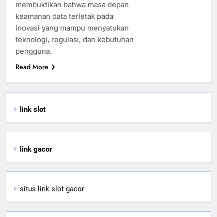
membuktikan bahwa masa depan
keamanan data terletak pada
inovasi yang mampu menyatukan
teknologi, regulasi, dan kebutuhan
pengguna.
Read More
link slot
link gacor
situs link slot gacor