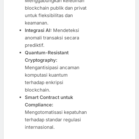
Menggabungkan kelebihan
blockchain publik dan privat
untuk fleksibilitas dan
keamanan.
Integrasi AI:
Mendeteksi
anomali transaksi secara
prediktif.
Quantum-Resistant
Cryptography:
Mengantisipasi ancaman
komputasi kuantum
terhadap enkripsi
blockchain.
Smart Contract untuk
Compliance:
Mengotomatisasi kepatuhan
terhadap standar regulasi
internasional.