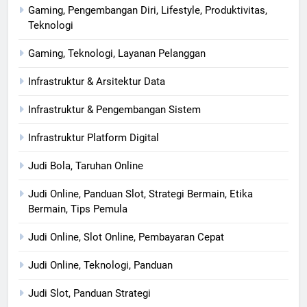
Gaming, Pengembangan Diri, Lifestyle, Produktivitas,
Teknologi
Gaming, Teknologi, Layanan Pelanggan
Infrastruktur & Arsitektur Data
Infrastruktur & Pengembangan Sistem
Infrastruktur Platform Digital
Judi Bola, Taruhan Online
Judi Online, Panduan Slot, Strategi Bermain, Etika
Bermain, Tips Pemula
Judi Online, Slot Online, Pembayaran Cepat
Judi Online, Teknologi, Panduan
Judi Slot, Panduan Strategi