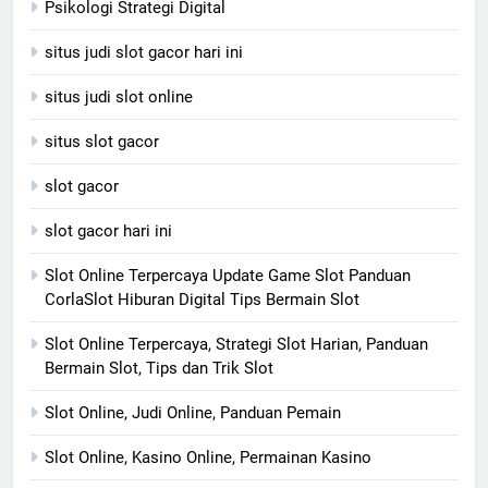
Psikologi Strategi Digital
situs judi slot gacor hari ini
situs judi slot online
situs slot gacor
slot gacor
slot gacor hari ini
Slot Online Terpercaya Update Game Slot Panduan
CorlaSlot Hiburan Digital Tips Bermain Slot
Slot Online Terpercaya, Strategi Slot Harian, Panduan
Bermain Slot, Tips dan Trik Slot
Slot Online, Judi Online, Panduan Pemain
Slot Online, Kasino Online, Permainan Kasino