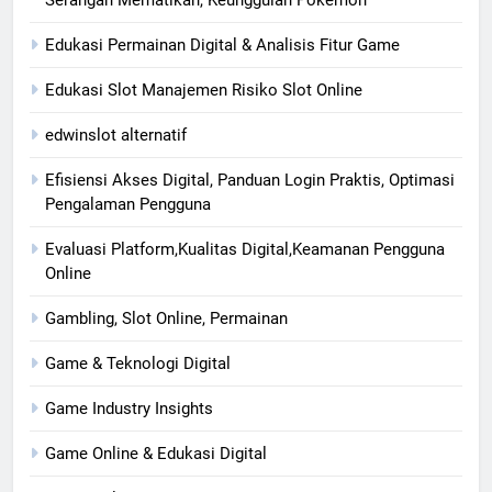
Edukasi Permainan Digital & Analisis Fitur Game
Edukasi Slot Manajemen Risiko Slot Online
edwinslot alternatif
Efisiensi Akses Digital, Panduan Login Praktis, Optimasi
Pengalaman Pengguna
Evaluasi Platform,Kualitas Digital,Keamanan Pengguna
Online
Gambling, Slot Online, Permainan
Game & Teknologi Digital
Game Industry Insights
Game Online & Edukasi Digital