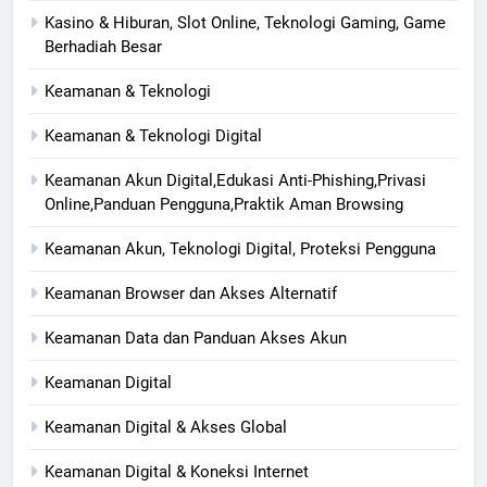
Kasino & Hiburan, Slot Online, Teknologi Gaming, Game
Berhadiah Besar
Keamanan & Teknologi
Keamanan & Teknologi Digital
Keamanan Akun Digital,Edukasi Anti-Phishing,Privasi
Online,Panduan Pengguna,Praktik Aman Browsing
Keamanan Akun, Teknologi Digital, Proteksi Pengguna
Keamanan Browser dan Akses Alternatif
Keamanan Data dan Panduan Akses Akun
Keamanan Digital
Keamanan Digital & Akses Global
Keamanan Digital & Koneksi Internet