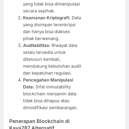
yang tidak bisa dimanipulasi
secara sepihak.
Keamanan Kriptografi:
Data
yang disimpan terenkripsi
dan hanya bisa diakses
pihak berwenang.
Auditabilitas:
Riwayat data
selalu tersedia untuk
ditelusuri kembali,
mendukung kebutuhan audit
dan kepatuhan regulasi.
Pencegahan Manipulasi
Data:
Sifat immutability
blockchain menjamin data
tidak bisa dihapus atau
dimodifikasi sembarangan.
Penerapan Blockchain di
Kaya787 Alternatif