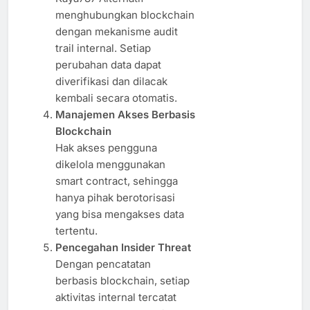
menghubungkan blockchain
dengan mekanisme audit
trail internal. Setiap
perubahan data dapat
diverifikasi dan dilacak
kembali secara otomatis.
Manajemen Akses Berbasis
Blockchain
Hak akses pengguna
dikelola menggunakan
smart contract, sehingga
hanya pihak berotorisasi
yang bisa mengakses data
tertentu.
Pencegahan Insider Threat
Dengan pencatatan
berbasis blockchain, setiap
aktivitas internal tercatat