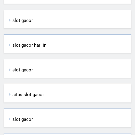
slot gacor
slot gacor hari ini
slot gacor
situs slot gacor
slot gacor