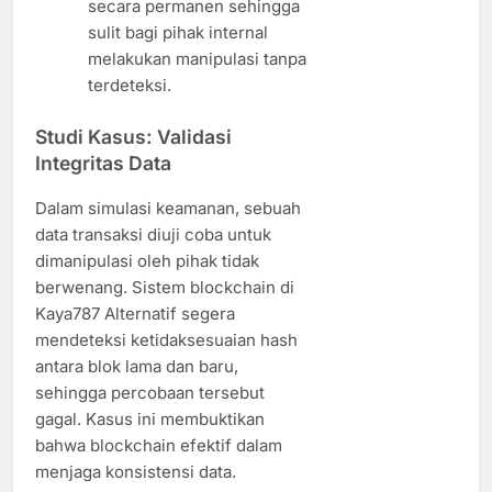
secara permanen sehingga
sulit bagi pihak internal
melakukan manipulasi tanpa
terdeteksi.
Studi Kasus: Validasi
Integritas Data
Dalam simulasi keamanan, sebuah
data transaksi diuji coba untuk
dimanipulasi oleh pihak tidak
berwenang. Sistem blockchain di
Kaya787 Alternatif segera
mendeteksi ketidaksesuaian hash
antara blok lama dan baru,
sehingga percobaan tersebut
gagal. Kasus ini membuktikan
bahwa blockchain efektif dalam
menjaga konsistensi data.