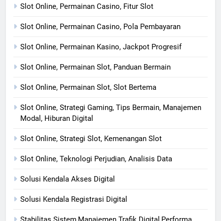
Slot Online, Permainan Casino, Fitur Slot
Slot Online, Permainan Casino, Pola Pembayaran
Slot Online, Permainan Kasino, Jackpot Progresif
Slot Online, Permainan Slot, Panduan Bermain
Slot Online, Permainan Slot, Slot Bertema
Slot Online, Strategi Gaming, Tips Bermain, Manajemen
Modal, Hiburan Digital
Slot Online, Strategi Slot, Kemenangan Slot
Slot Online, Teknologi Perjudian, Analisis Data
Solusi Kendala Akses Digital
Solusi Kendala Registrasi Digital
Stabilitas Sistem,Manajemen Trafik Digital,Performa