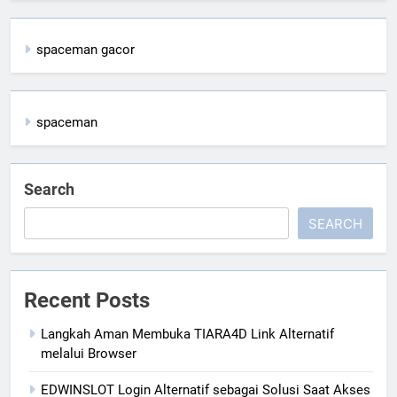
spaceman gacor
spaceman
Search
SEARCH
Recent Posts
Langkah Aman Membuka TIARA4D Link Alternatif
melalui Browser
EDWINSLOT Login Alternatif sebagai Solusi Saat Akses