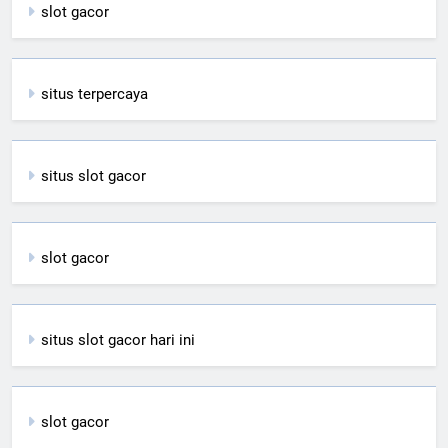
slot gacor
situs terpercaya
situs slot gacor
slot gacor
situs slot gacor hari ini
slot gacor