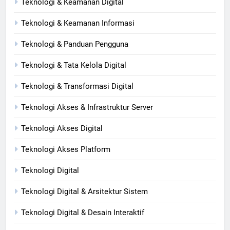
Teknologi & Keamanan Digital
Teknologi & Keamanan Informasi
Teknologi & Panduan Pengguna
Teknologi & Tata Kelola Digital
Teknologi & Transformasi Digital
Teknologi Akses & Infrastruktur Server
Teknologi Akses Digital
Teknologi Akses Platform
Teknologi Digital
Teknologi Digital & Arsitektur Sistem
Teknologi Digital & Desain Interaktif