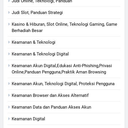
Judi Online, Teknologi, Panduan
Judi Slot, Panduan Strategi
Kasino & Hiburan, Slot Online, Teknologi Gaming, Game
Berhadiah Besar
Keamanan & Teknologi
Keamanan & Teknologi Digital
Keamanan Akun Digital,Edukasi Anti-Phishing,Privasi
Online,Panduan Pengguna,Praktik Aman Browsing
Keamanan Akun, Teknologi Digital, Proteksi Pengguna
Keamanan Browser dan Akses Alternatif
Keamanan Data dan Panduan Akses Akun
Keamanan Digital