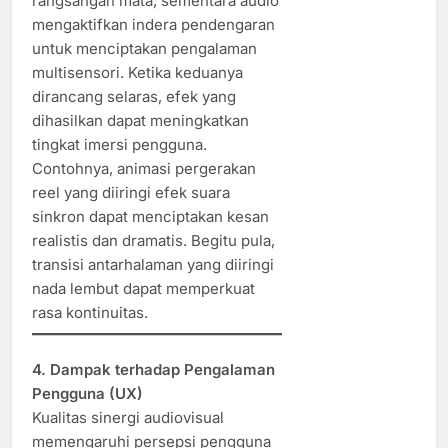
rangsangan mata, sementara audio
mengaktifkan indera pendengaran
untuk menciptakan pengalaman
multisensori. Ketika keduanya
dirancang selaras, efek yang
dihasilkan dapat meningkatkan
tingkat imersi pengguna.
Contohnya, animasi pergerakan
reel yang diiringi efek suara
sinkron dapat menciptakan kesan
realistis dan dramatis. Begitu pula,
transisi antarhalaman yang diiringi
nada lembut dapat memperkuat
rasa kontinuitas.
4. Dampak terhadap Pengalaman
Pengguna (UX)
Kualitas sinergi audiovisual
memengaruhi persepsi pengguna