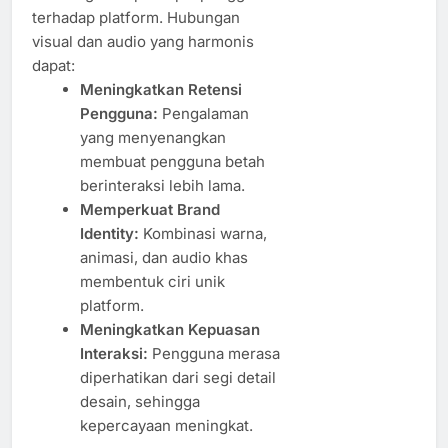
terhadap platform. Hubungan
visual dan audio yang harmonis
dapat:
Meningkatkan Retensi
Pengguna:
Pengalaman
yang menyenangkan
membuat pengguna betah
berinteraksi lebih lama.
Memperkuat Brand
Identity:
Kombinasi warna,
animasi, dan audio khas
membentuk ciri unik
platform.
Meningkatkan Kepuasan
Interaksi:
Pengguna merasa
diperhatikan dari segi detail
desain, sehingga
kepercayaan meningkat.