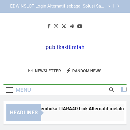
Skip
Login Edwinslot Lewat Chrome dengan Panduan
to
Praktis
content
Cara Mengatasi Login Lebah4D yang Terhenti di
Halaman Awal dengan Langkah Aman
Langkah Aman Membuka TIARA4D Link Alternatif
melalui Browser
EDWINSLOT Login Alternatif sebagai Solusi Saat
Akses Utama Tidak Stabil
Login Edwinslot Lewat Chrome dengan Panduan
Praktis
Publikasi Ilmiah
Publikasikan Hasil Penelitian Dan Jurnal
Cara Mengatasi Login Lebah4D yang Terhenti di
NEWSLETTER
RANDOM NEWS
Halaman Awal dengan Langkah Aman
Ilmiah Anda Di Publikasi Ilmiah. Platform
Untuk Akademisi Dan Profesional.
MENU
ngkah Aman Membuka TIARA4D Link Alternatif melalui Brow
HEADLINES
Weeks Ago