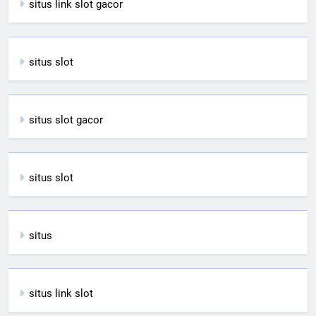
situs link slot gacor
situs slot
situs slot gacor
situs slot
situs
situs link slot