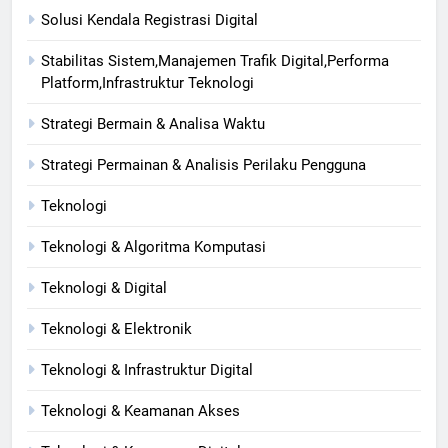
Solusi Kendala Registrasi Digital
Stabilitas Sistem,Manajemen Trafik Digital,Performa
Platform,Infrastruktur Teknologi
Strategi Bermain & Analisa Waktu
Strategi Permainan & Analisis Perilaku Pengguna
Teknologi
Teknologi & Algoritma Komputasi
Teknologi & Digital
Teknologi & Elektronik
Teknologi & Infrastruktur Digital
Teknologi & Keamanan Akses