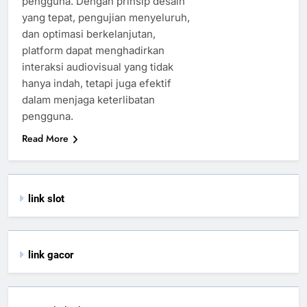
pengguna. Dengan prinsip desain
yang tepat, pengujian menyeluruh,
dan optimasi berkelanjutan,
platform dapat menghadirkan
interaksi audiovisual yang tidak
hanya indah, tetapi juga efektif
dalam menjaga keterlibatan
pengguna.
Read More
link slot
link gacor