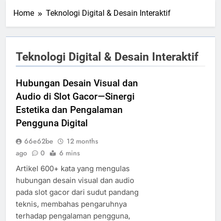
Home
Teknologi Digital & Desain Interaktif
Teknologi Digital & Desain Interaktif
Hubungan Desain Visual dan
Audio di Slot Gacor—Sinergi
Estetika dan Pengalaman
Pengguna Digital
66e62be
12 months
ago
0
6 mins
Artikel 600+ kata yang mengulas
hubungan desain visual dan audio
pada slot gacor dari sudut pandang
teknis, membahas pengaruhnya
terhadap pengalaman pengguna,