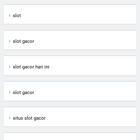
slot
slot gacor
slot gacor hari ini
slot gacor
situs slot gacor