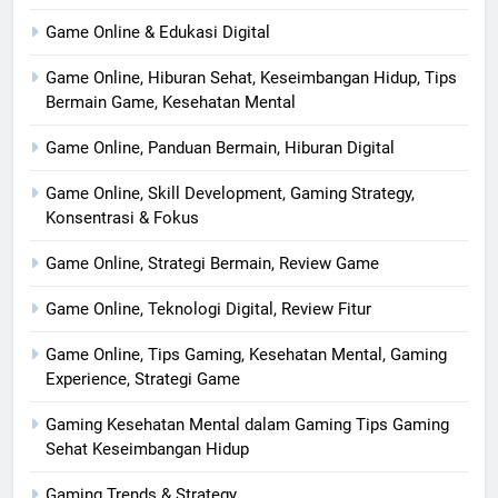
Game Online & Edukasi Digital
Game Online, Hiburan Sehat, Keseimbangan Hidup, Tips
Bermain Game, Kesehatan Mental
Game Online, Panduan Bermain, Hiburan Digital
Game Online, Skill Development, Gaming Strategy,
Konsentrasi & Fokus
Game Online, Strategi Bermain, Review Game
Game Online, Teknologi Digital, Review Fitur
Game Online, Tips Gaming, Kesehatan Mental, Gaming
Experience, Strategi Game
Gaming Kesehatan Mental dalam Gaming Tips Gaming
Sehat Keseimbangan Hidup
Gaming Trends & Strategy