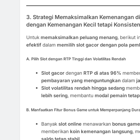
3. Strategi Memaksimalkan Kemenangan di
dengan Kemenangan Kecil tetapi Konsiste
Untuk
memaksimalkan peluang menang
, berikut 
efektif
dalam
memilih slot gacor dengan pola pem
A. Pilih Slot dengan RTP Tinggi dan Volatilitas Rendah
Slot gacor
dengan
RTP di atas 96%
member
pembayaran yang menguntungkan
dalam
j
Slot volatilitas rendah hingga sedang
membe
lebih sering
, membantu
modal pemain teta
B. Manfaatkan Fitur Bonus Game untuk Memperpanjang Dura
Banyak
slot online
menawarkan
bonus game 
memberikan
koin kemenangan langsung
, 
saldo tetap stabil
.