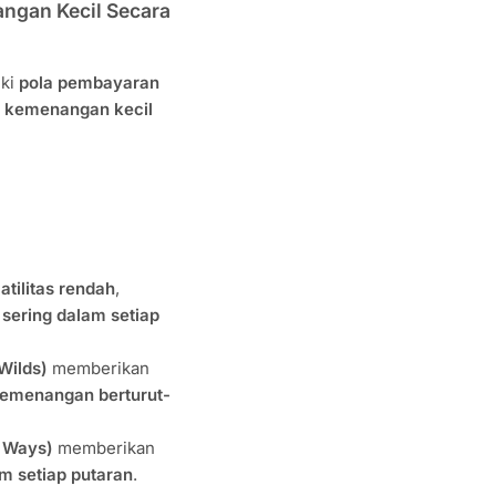
ngan Kecil Secara
iki
pola pembayaran
n
kemenangan kecil
atilitas rendah
,
sering dalam setiap
Wilds)
memberikan
kemenangan berturut-
 Ways)
memberikan
m setiap putaran
.