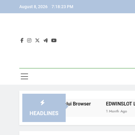
Skip
August 8, 2026
7:18:24 PM
to
content
Pub
Publikasik
 Alternatif melalui Browser
EDWINSLOT Login Alternat
1 Month Ago
HEADLINES