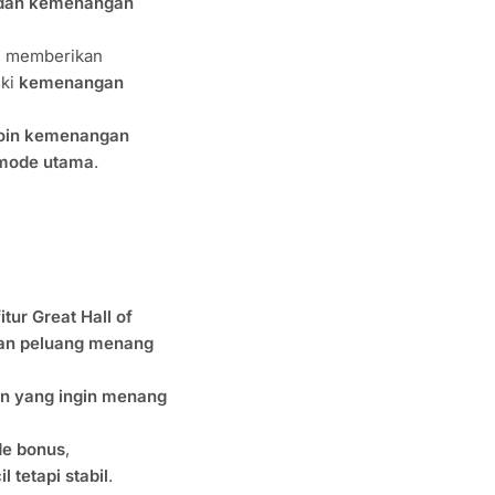
 dan kemenangan
, memberikan
ki
kemenangan
oin kemenangan
mode utama
.
fitur Great Hall of
an peluang menang
n yang ingin menang
e bonus
,
 tetapi stabil
.