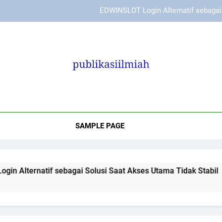
EDWINSLOT Login Alternatif sebagai
Login Edwinslot
Cara Mengatasi Login Lebah4D yang Terhenti 
Langkah Aman Membuka TIAR
likasi Ilmiah
EDWINSLOT Login Alternatif sebagai
an Hasil Penelitian Dan Jurnal Ilmiah Anda Di Publikasi Ilmiah
Login Edwinslot
SAMPLE PAGE
Cara Mengatasi Login Lebah4D yang Terhenti 
if sebagai Solusi Saat Akses Utama Tidak Stabil
Login
2 Month