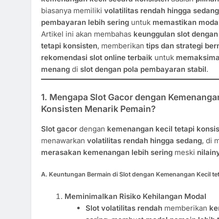
biasanya memiliki
volatilitas rendah hingga sedang
pembayaran lebih sering
untuk
memastikan modal 
Artikel ini akan membahas
keunggulan slot denga
tetapi konsisten
, memberikan
tips dan strategi ber
rekomendasi slot online terbaik
untuk
memaksimal
menang
di
slot dengan pola pembayaran stabil
.
1. Mengapa Slot Gacor dengan Kemenangan
Konsisten Menarik Pemain?
Slot gacor
dengan
kemenangan kecil tetapi konsi
menawarkan
volatilitas rendah hingga sedang
, di
merasakan kemenangan lebih sering
meski
nilain
A. Keuntungan Bermain di Slot dengan Kemenangan Kecil tet
Meminimalkan Risiko Kehilangan Modal
Slot volatilitas rendah
memberikan
ke