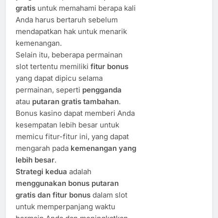
gratis
untuk memahami berapa kali
Anda harus bertaruh sebelum
mendapatkan hak untuk menarik
kemenangan.
Selain itu, beberapa permainan
slot tertentu memiliki
fitur bonus
yang dapat dipicu selama
permainan, seperti
pengganda
atau
putaran gratis tambahan
.
Bonus kasino dapat memberi Anda
kesempatan lebih besar untuk
memicu fitur-fitur ini, yang dapat
mengarah pada
kemenangan yang
lebih besar
.
Strategi kedua
adalah
menggunakan bonus putaran
gratis dan fitur bonus
dalam slot
untuk memperpanjang waktu