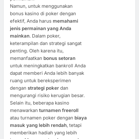
Namun, untuk menggunakan
bonus kasino di poker dengan
efektif, Anda harus
memahami
jenis permainan yang Anda
mainkan
. Dalam poker,
keterampilan dan strategi sangat
penting. Oleh karena itu,
memanfaatkan
bonus setoran
untuk meningkatkan bankroll Anda
dapat memberi Anda lebih banyak
ruang untuk bereksperimen
dengan
strategi poker
dan
mengurangi risiko kerugian besar.
Selain itu, beberapa kasino
menawarkan
turnamen freeroll
atau turnamen poker dengan
biaya
masuk yang lebih rendah
, tetapi
memberikan hadiah yang lebih