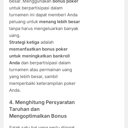
besar. Menggunakan
bonus poker
untuk berpartisipasi dalam
turnamen ini dapat memberi Anda
peluang untuk
menang lebih besar
tanpa harus mengeluarkan banyak
uang.
Strategi ketiga
adalah
memanfaatkan bonus poker
untuk meningkatkan bankroll
Anda
dan berpartisipasi dalam
turnamen atau permainan uang
yang lebih besar, sambil
memperbaiki keterampilan poker
Anda.
4. Menghitung Persyaratan
Taruhan dan
Mengoptimalkan Bonus
Salah satu hal yang perlu diingat