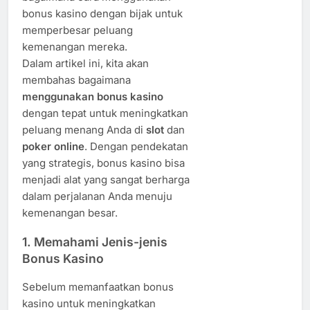
bonus kasino dengan bijak untuk
memperbesar peluang
kemenangan mereka.
Dalam artikel ini, kita akan
membahas bagaimana
menggunakan bonus kasino
dengan tepat untuk meningkatkan
peluang menang Anda di
slot
dan
poker online
. Dengan pendekatan
yang strategis, bonus kasino bisa
menjadi alat yang sangat berharga
dalam perjalanan Anda menuju
kemenangan besar.
1. Memahami Jenis-jenis
Bonus Kasino
Sebelum memanfaatkan bonus
kasino untuk meningkatkan