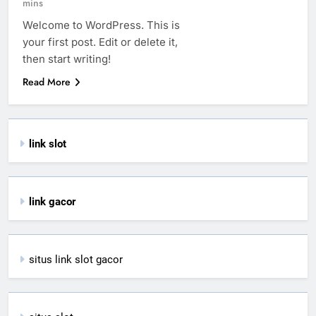
mins
Welcome to WordPress. This is
your first post. Edit or delete it,
then start writing!
Read More
link slot
link gacor
situs link slot gacor