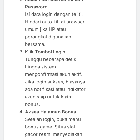
Password
Isi data login dengan teliti.
Hindari auto-fill di browser
umum jika HP atau
perangkat digunakan
bersama.
Klik Tombol Login
Tunggu beberapa detik
hingga sistem
mengonfirmasi akun aktif.
Jika login sukses, biasanya
ada notifikasi atau indikator
akun siap untuk klaim
bonus.
Akses Halaman Bonus
Setelah login, buka menu
bonus game. Situs slot
gacor resmi menyediakan