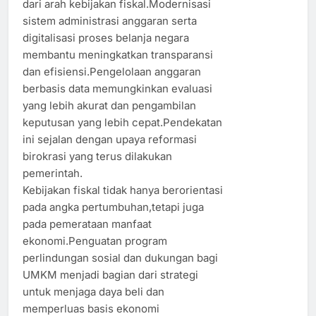
dari arah kebijakan fiskal.Modernisasi
sistem administrasi anggaran serta
digitalisasi proses belanja negara
membantu meningkatkan transparansi
dan efisiensi.Pengelolaan anggaran
berbasis data memungkinkan evaluasi
yang lebih akurat dan pengambilan
keputusan yang lebih cepat.Pendekatan
ini sejalan dengan upaya reformasi
birokrasi yang terus dilakukan
pemerintah.
Kebijakan fiskal tidak hanya berorientasi
pada angka pertumbuhan,tetapi juga
pada pemerataan manfaat
ekonomi.Penguatan program
perlindungan sosial dan dukungan bagi
UMKM menjadi bagian dari strategi
untuk menjaga daya beli dan
memperluas basis ekonomi