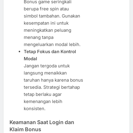
Bonus game seringkali
berupa free spin atau
simbol tambahan. Gunakan
kesempatan ini untuk
meningkatkan peluang
menang tanpa
mengeluarkan modal lebih.
Tetap Fokus dan Kontrol
Modal
Jangan tergoda untuk
langsung menaikkan
taruhan hanya karena bonus
tersedia. Strategi bertahap
tetap berlaku agar
kemenangan lebih
konsisten.
Keamanan Saat Login dan
Klaim Bonus