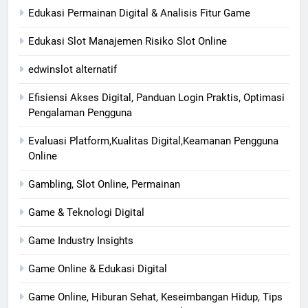
Edukasi Permainan Digital & Analisis Fitur Game
Edukasi Slot Manajemen Risiko Slot Online
edwinslot alternatif
Efisiensi Akses Digital, Panduan Login Praktis, Optimasi
Pengalaman Pengguna
Evaluasi Platform,Kualitas Digital,Keamanan Pengguna
Online
Gambling, Slot Online, Permainan
Game & Teknologi Digital
Game Industry Insights
Game Online & Edukasi Digital
Game Online, Hiburan Sehat, Keseimbangan Hidup, Tips