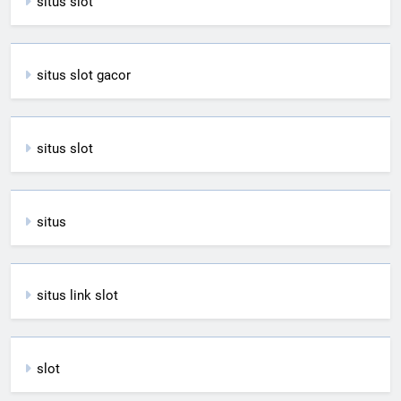
situs slot
situs slot gacor
situs slot
situs
situs link slot
slot