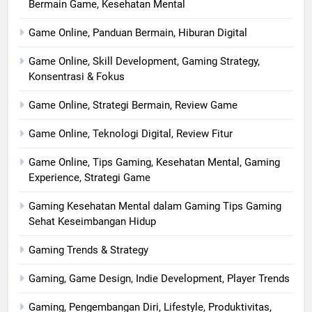
Bermain Game, Kesehatan Mental
Game Online, Panduan Bermain, Hiburan Digital
Game Online, Skill Development, Gaming Strategy,
Konsentrasi & Fokus
Game Online, Strategi Bermain, Review Game
Game Online, Teknologi Digital, Review Fitur
Game Online, Tips Gaming, Kesehatan Mental, Gaming
Experience, Strategi Game
Gaming Kesehatan Mental dalam Gaming Tips Gaming
Sehat Keseimbangan Hidup
Gaming Trends & Strategy
Gaming, Game Design, Indie Development, Player Trends
Gaming, Pengembangan Diri, Lifestyle, Produktivitas,