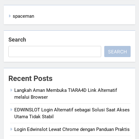
spaceman
Search
SEARCH
Recent Posts
Langkah Aman Membuka TIARA4D Link Alternatif
melalui Browser
EDWINSLOT Login Alternatif sebagai Solusi Saat Akses
Utama Tidak Stabil
Login Edwinslot Lewat Chrome dengan Panduan Praktis