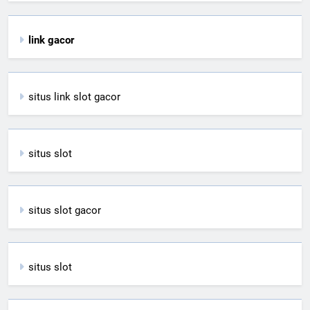
link gacor
situs link slot gacor
situs slot
situs slot gacor
situs slot