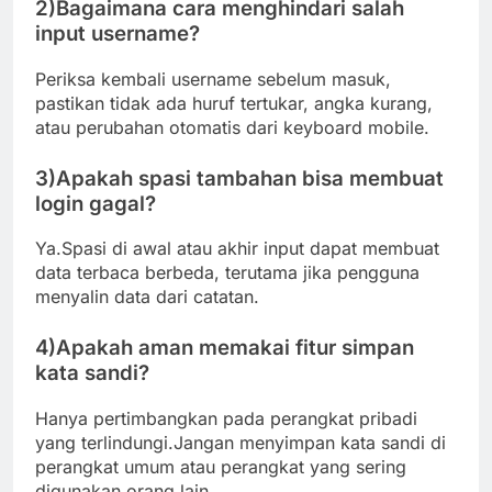
2)Bagaimana cara menghindari salah
input username?
Periksa kembali username sebelum masuk,
pastikan tidak ada huruf tertukar, angka kurang,
atau perubahan otomatis dari keyboard mobile.
3)Apakah spasi tambahan bisa membuat
login gagal?
Ya.Spasi di awal atau akhir input dapat membuat
data terbaca berbeda, terutama jika pengguna
menyalin data dari catatan.
4)Apakah aman memakai fitur simpan
kata sandi?
Hanya pertimbangkan pada perangkat pribadi
yang terlindungi.Jangan menyimpan kata sandi di
perangkat umum atau perangkat yang sering
digunakan orang lain.