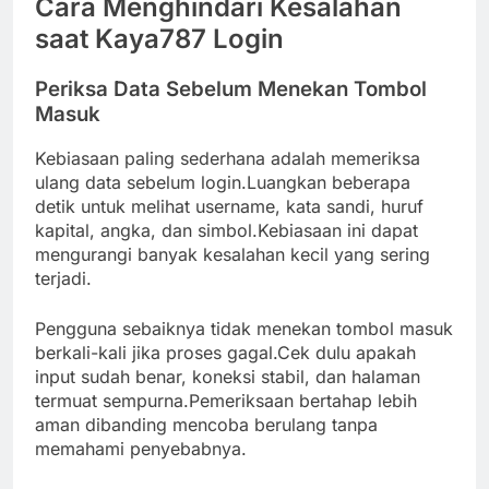
Cara Menghindari Kesalahan
saat Kaya787 Login
Periksa Data Sebelum Menekan Tombol
Masuk
Kebiasaan paling sederhana adalah memeriksa
ulang data sebelum login.Luangkan beberapa
detik untuk melihat username, kata sandi, huruf
kapital, angka, dan simbol.Kebiasaan ini dapat
mengurangi banyak kesalahan kecil yang sering
terjadi.
Pengguna sebaiknya tidak menekan tombol masuk
berkali-kali jika proses gagal.Cek dulu apakah
input sudah benar, koneksi stabil, dan halaman
termuat sempurna.Pemeriksaan bertahap lebih
aman dibanding mencoba berulang tanpa
memahami penyebabnya.