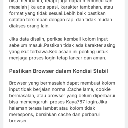
bisa membantu, tetapi juga dapat memunculkan
masalah jika ada spasi, karakter tambahan, atau
format yang tidak sesuai.Lebih baik pastikan
catatan tersimpan dengan rapi dan tidak mudah
diakses orang lain.
Jika data disalin, periksa kembali kolom input
sebelum masuk.Pastikan tidak ada karakter asing
yang ikut terbawa.Kebiasaan ini penting untuk
menjaga proses login tetap lancar dan aman.
Pastikan Browser dalam Kondisi Stabil
Browser yang bermasalah dapat membuat kolom
input tidak berjalan normal.Cache lama, cookie
bermasalah, atau browser yang belum diperbarui
bisa memengaruhi proses Kaya787 login.Jika
halaman terasa lambat atau kolom tidak
merespons, bersihkan cache dan perbarui
browser.