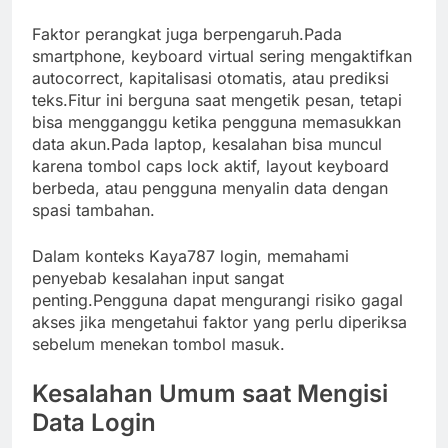
Faktor perangkat juga berpengaruh.Pada
smartphone, keyboard virtual sering mengaktifkan
autocorrect, kapitalisasi otomatis, atau prediksi
teks.Fitur ini berguna saat mengetik pesan, tetapi
bisa mengganggu ketika pengguna memasukkan
data akun.Pada laptop, kesalahan bisa muncul
karena tombol caps lock aktif, layout keyboard
berbeda, atau pengguna menyalin data dengan
spasi tambahan.
Dalam konteks Kaya787 login, memahami
penyebab kesalahan input sangat
penting.Pengguna dapat mengurangi risiko gagal
akses jika mengetahui faktor yang perlu diperiksa
sebelum menekan tombol masuk.
Kesalahan Umum saat Mengisi
Data Login