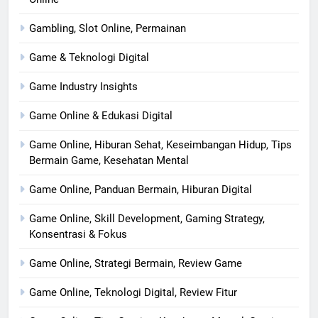
Gambling, Slot Online, Permainan
Game & Teknologi Digital
Game Industry Insights
Game Online & Edukasi Digital
Game Online, Hiburan Sehat, Keseimbangan Hidup, Tips
Bermain Game, Kesehatan Mental
Game Online, Panduan Bermain, Hiburan Digital
Game Online, Skill Development, Gaming Strategy,
Konsentrasi & Fokus
Game Online, Strategi Bermain, Review Game
Game Online, Teknologi Digital, Review Fitur