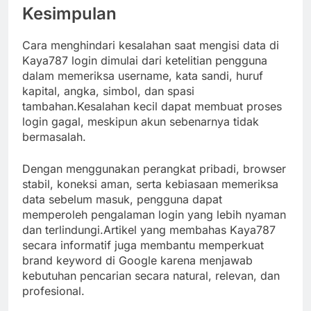
Kesimpulan
Cara menghindari kesalahan saat mengisi data di
Kaya787 login dimulai dari ketelitian pengguna
dalam memeriksa username, kata sandi, huruf
kapital, angka, simbol, dan spasi
tambahan.Kesalahan kecil dapat membuat proses
login gagal, meskipun akun sebenarnya tidak
bermasalah.
Dengan menggunakan perangkat pribadi, browser
stabil, koneksi aman, serta kebiasaan memeriksa
data sebelum masuk, pengguna dapat
memperoleh pengalaman login yang lebih nyaman
dan terlindungi.Artikel yang membahas Kaya787
secara informatif juga membantu memperkuat
brand keyword di Google karena menjawab
kebutuhan pencarian secara natural, relevan, dan
profesional.