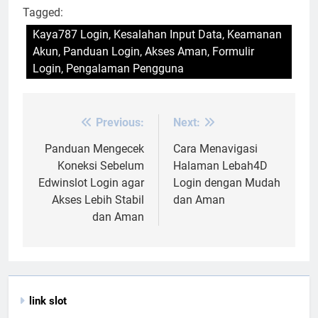
Tagged:
Kaya787 Login, Kesalahan Input Data, Keamanan
Akun, Panduan Login, Akses Aman, Formulir
Login, Pengalaman Pengguna
Previous:
Next:
Post
navigation
Panduan Mengecek
Cara Menavigasi
Koneksi Sebelum
Halaman Lebah4D
Edwinslot Login agar
Login dengan Mudah
Akses Lebih Stabil
dan Aman
dan Aman
link slot