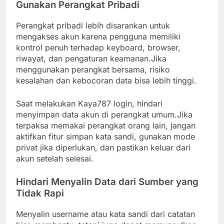
Gunakan Perangkat Pribadi
Perangkat pribadi lebih disarankan untuk
mengakses akun karena pengguna memiliki
kontrol penuh terhadap keyboard, browser,
riwayat, dan pengaturan keamanan.Jika
menggunakan perangkat bersama, risiko
kesalahan dan kebocoran data bisa lebih tinggi.
Saat melakukan Kaya787 login, hindari
menyimpan data akun di perangkat umum.Jika
terpaksa memakai perangkat orang lain, jangan
aktifkan fitur simpan kata sandi, gunakan mode
privat jika diperlukan, dan pastikan keluar dari
akun setelah selesai.
Hindari Menyalin Data dari Sumber yang
Tidak Rapi
Menyalin username atau kata sandi dari catatan