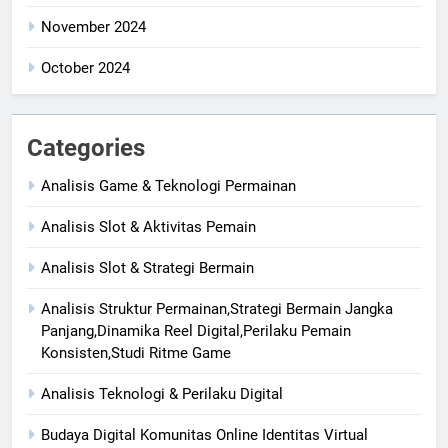
November 2024
October 2024
Categories
Analisis Game & Teknologi Permainan
Analisis Slot & Aktivitas Pemain
Analisis Slot & Strategi Bermain
Analisis Struktur Permainan,Strategi Bermain Jangka
Panjang,Dinamika Reel Digital,Perilaku Pemain
Konsisten,Studi Ritme Game
Analisis Teknologi & Perilaku Digital
Budaya Digital Komunitas Online Identitas Virtual