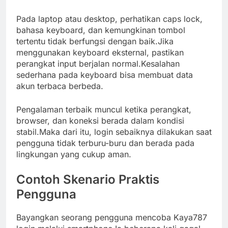
Pada laptop atau desktop, perhatikan caps lock,
bahasa keyboard, dan kemungkinan tombol
tertentu tidak berfungsi dengan baik.Jika
menggunakan keyboard eksternal, pastikan
perangkat input berjalan normal.Kesalahan
sederhana pada keyboard bisa membuat data
akun terbaca berbeda.
Pengalaman terbaik muncul ketika perangkat,
browser, dan koneksi berada dalam kondisi
stabil.Maka dari itu, login sebaiknya dilakukan saat
pengguna tidak terburu-buru dan berada pada
lingkungan yang cukup aman.
Contoh Skenario Praktis
Pengguna
Bayangkan seorang pengguna mencoba Kaya787