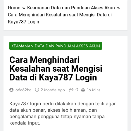
Home
Keamanan Data dan Panduan Akses Akun
Cara Menghindari Kesalahan saat Mengisi Data di
Kaya787 Login
KEAMANAN DATA DAN PANDUAN AKSES AKUN
Cara Menghindari
Kesalahan saat Mengisi
Data di Kaya787 Login
0
66e62be
2 Months Ago
16 Mins
Kaya787 login perlu dilakukan dengan teliti agar
data akun benar, akses lebih aman, dan
pengalaman pengguna tetap nyaman tanpa
kendala input.