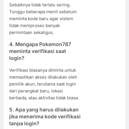
Sebaiknya tidak terlalu sering.
Tunggu beberapa menit sebelum
meminta kode baru agar sistem
tidak memproses banyak
permintaan sekaligus.
4. Mengapa Pokemon787
meminta verifikasi saat
login?
Verifikasi biasanya diminta untuk
memastikan akses dilakukan oleh
pemilik akun, terutama saat login
dari perangkat baru, lokasi
berbeda, atau aktivitas tidak biasa.
5. Apa yang harus dilakukan
jika menerima kode verifikasi
tanpa login?