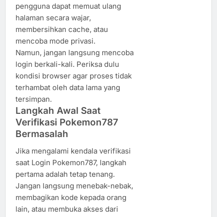
pengguna dapat memuat ulang
halaman secara wajar,
membersihkan cache, atau
mencoba mode privasi.
Namun, jangan langsung mencoba
login berkali-kali. Periksa dulu
kondisi browser agar proses tidak
terhambat oleh data lama yang
tersimpan.
Langkah Awal Saat
Verifikasi Pokemon787
Bermasalah
Jika mengalami kendala verifikasi
saat Login Pokemon787, langkah
pertama adalah tetap tenang.
Jangan langsung menebak-nebak,
membagikan kode kepada orang
lain, atau membuka akses dari