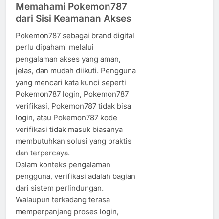
Memahami Pokemon787
dari Sisi Keamanan Akses
Pokemon787 sebagai brand digital
perlu dipahami melalui
pengalaman akses yang aman,
jelas, dan mudah diikuti. Pengguna
yang mencari kata kunci seperti
Pokemon787 login, Pokemon787
verifikasi, Pokemon787 tidak bisa
login, atau Pokemon787 kode
verifikasi tidak masuk biasanya
membutuhkan solusi yang praktis
dan terpercaya.
Dalam konteks pengalaman
pengguna, verifikasi adalah bagian
dari sistem perlindungan.
Walaupun terkadang terasa
memperpanjang proses login,