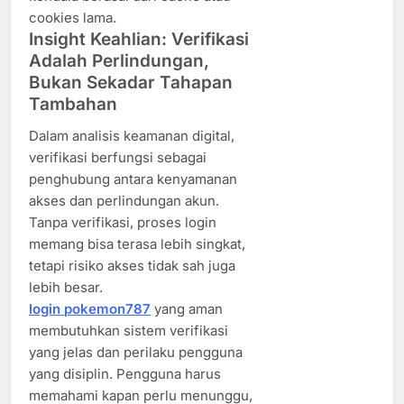
cookies lama.
Insight Keahlian: Verifikasi
Adalah Perlindungan,
Bukan Sekadar Tahapan
Tambahan
Dalam analisis keamanan digital,
verifikasi berfungsi sebagai
penghubung antara kenyamanan
akses dan perlindungan akun.
Tanpa verifikasi, proses login
memang bisa terasa lebih singkat,
tetapi risiko akses tidak sah juga
lebih besar.
login pokemon787
yang aman
membutuhkan sistem verifikasi
yang jelas dan perilaku pengguna
yang disiplin. Pengguna harus
memahami kapan perlu menunggu,