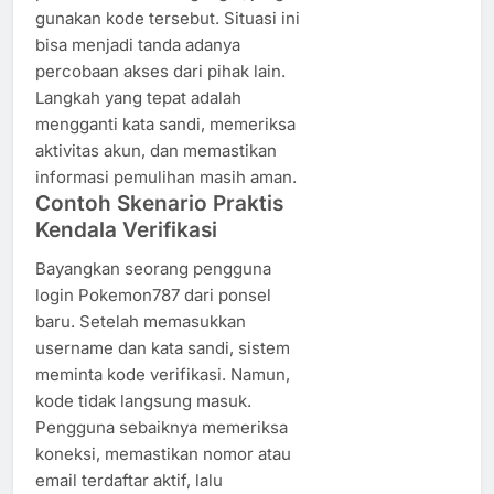
gunakan kode tersebut. Situasi ini
bisa menjadi tanda adanya
percobaan akses dari pihak lain.
Langkah yang tepat adalah
mengganti kata sandi, memeriksa
aktivitas akun, dan memastikan
informasi pemulihan masih aman.
Contoh Skenario Praktis
Kendala Verifikasi
Bayangkan seorang pengguna
login Pokemon787 dari ponsel
baru. Setelah memasukkan
username dan kata sandi, sistem
meminta kode verifikasi. Namun,
kode tidak langsung masuk.
Pengguna sebaiknya memeriksa
koneksi, memastikan nomor atau
email terdaftar aktif, lalu