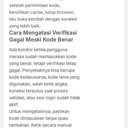
setelah permintaan kode,
bersihkan cache, tutup browser,
lalu buka kembali dengan koneksi
yang lebih baik.
Cara Mengatasi Verifikasi
Gagal Meski Kode Benar
Ada kondisi ketika pengguna
merasa sudah memasukkan kode
yang benar, tetapi verifikasi tetap
gagal. Penyebabnya bisa berupa
kode kedaluwarsa, kode lama yang
digunakan, salah ketik angka,
koneksi terputus saat proses
validasi, atau sesi login sudah tidak
aktif.
Untuk mengatasinya, pastikan
kode dimasukkan tanpa spasi
tambahan. Ketik secara manual