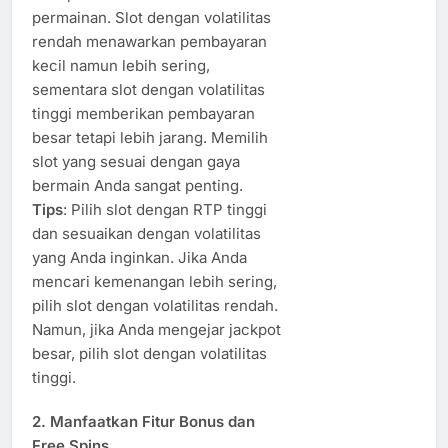
permainan. Slot dengan volatilitas
rendah menawarkan pembayaran
kecil namun lebih sering,
sementara slot dengan volatilitas
tinggi memberikan pembayaran
besar tetapi lebih jarang. Memilih
slot yang sesuai dengan gaya
bermain Anda sangat penting.
Tips
: Pilih slot dengan RTP tinggi
dan sesuaikan dengan volatilitas
yang Anda inginkan. Jika Anda
mencari kemenangan lebih sering,
pilih slot dengan volatilitas rendah.
Namun, jika Anda mengejar jackpot
besar, pilih slot dengan volatilitas
tinggi.
2.
Manfaatkan Fitur Bonus dan
Free Spins