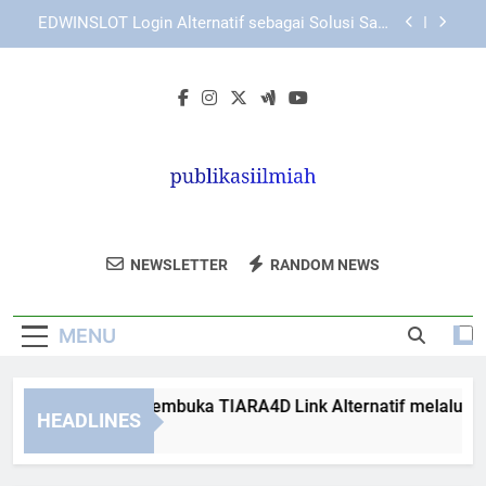
Skip
Login Edwinslot Lewat Chrome dengan Panduan
to
Praktis
content
Cara Mengatasi Login Lebah4D yang Terhenti di
Halaman Awal dengan Langkah Aman
Langkah Aman Membuka TIARA4D Link Alternatif
melalui Browser
EDWINSLOT Login Alternatif sebagai Solusi Saat
Akses Utama Tidak Stabil
Login Edwinslot Lewat Chrome dengan Panduan
Praktis
Publikasi Ilmiah
Publikasikan Hasil Penelitian Dan Jurnal
Cara Mengatasi Login Lebah4D yang Terhenti di
NEWSLETTER
RANDOM NEWS
Halaman Awal dengan Langkah Aman
Ilmiah Anda Di Publikasi Ilmiah. Platform
Untuk Akademisi Dan Profesional.
MENU
ngkah Aman Membuka TIARA4D Link Alternatif melalui Brow
HEADLINES
Weeks Ago