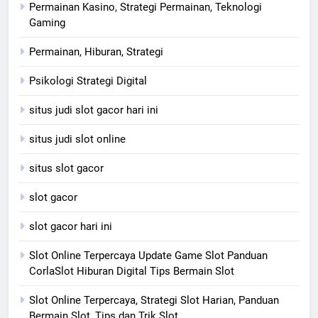
Permainan Kasino, Strategi Permainan, Teknologi
Gaming
Permainan, Hiburan, Strategi
Psikologi Strategi Digital
situs judi slot gacor hari ini
situs judi slot online
situs slot gacor
slot gacor
slot gacor hari ini
Slot Online Terpercaya Update Game Slot Panduan
CorlaSlot Hiburan Digital Tips Bermain Slot
Slot Online Terpercaya, Strategi Slot Harian, Panduan
Bermain Slot, Tips dan Trik Slot