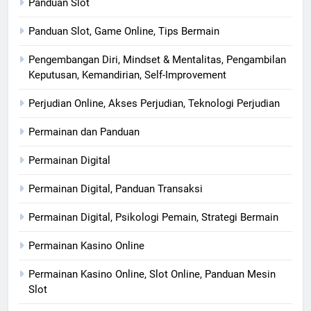
Panduan Slot
Panduan Slot, Game Online, Tips Bermain
Pengembangan Diri, Mindset & Mentalitas, Pengambilan
Keputusan, Kemandirian, Self-Improvement
Perjudian Online, Akses Perjudian, Teknologi Perjudian
Permainan dan Panduan
Permainan Digital
Permainan Digital, Panduan Transaksi
Permainan Digital, Psikologi Pemain, Strategi Bermain
Permainan Kasino Online
Permainan Kasino Online, Slot Online, Panduan Mesin
Slot