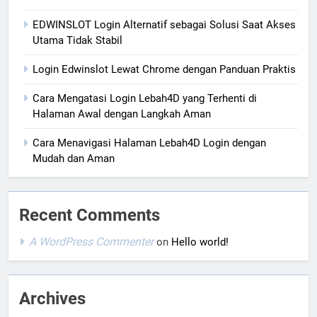
EDWINSLOT Login Alternatif sebagai Solusi Saat Akses
Utama Tidak Stabil
Login Edwinslot Lewat Chrome dengan Panduan Praktis
Cara Mengatasi Login Lebah4D yang Terhenti di
Halaman Awal dengan Langkah Aman
Cara Menavigasi Halaman Lebah4D Login dengan
Mudah dan Aman
Recent Comments
A WordPress Commenter
on
Hello world!
Archives