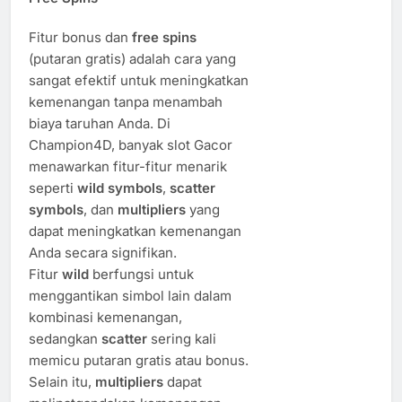
Fitur bonus dan
free spins
(putaran gratis) adalah cara yang
sangat efektif untuk meningkatkan
kemenangan tanpa menambah
biaya taruhan Anda. Di
Champion4D, banyak slot Gacor
menawarkan fitur-fitur menarik
seperti
wild symbols
,
scatter
symbols
, dan
multipliers
yang
dapat meningkatkan kemenangan
Anda secara signifikan.
Fitur
wild
berfungsi untuk
menggantikan simbol lain dalam
kombinasi kemenangan,
sedangkan
scatter
sering kali
memicu putaran gratis atau bonus.
Selain itu,
multipliers
dapat