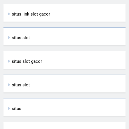
situs link slot gacor
situs slot
situs slot gacor
situs slot
situs