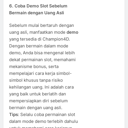
6.
Coba Demo Slot Sebelum
Bermain dengan Uang Asli
Sebelum mulai bertaruh dengan
uang asli, manfaatkan mode
demo
yang tersedia di Champion4D.
Dengan bermain dalam mode
demo, Anda bisa mengenal lebih
dekat permainan slot, memahami
mekanisme bonus, serta
mempelajari cara kerja simbol-
simbol khusus tanpa risiko
kehilangan uang. Ini adalah cara
yang baik untuk berlatih dan
mempersiapkan diri sebelum
bermain dengan uang asli.
Tips
: Selalu coba permainan slot
dalam mode demo terlebih dahulu