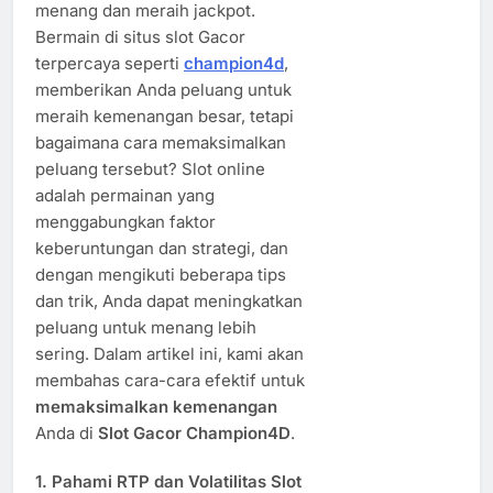
menang dan meraih jackpot.
Bermain di situs slot Gacor
terpercaya seperti
champion4d
,
memberikan Anda peluang untuk
meraih kemenangan besar, tetapi
bagaimana cara memaksimalkan
peluang tersebut? Slot online
adalah permainan yang
menggabungkan faktor
keberuntungan dan strategi, dan
dengan mengikuti beberapa tips
dan trik, Anda dapat meningkatkan
peluang untuk menang lebih
sering. Dalam artikel ini, kami akan
membahas cara-cara efektif untuk
memaksimalkan kemenangan
Anda di
Slot Gacor Champion4D
.
1.
Pahami RTP dan Volatilitas Slot