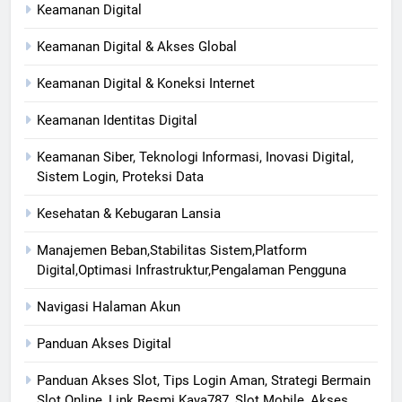
Keamanan Digital
Keamanan Digital & Akses Global
Keamanan Digital & Koneksi Internet
Keamanan Identitas Digital
Keamanan Siber, Teknologi Informasi, Inovasi Digital,
Sistem Login, Proteksi Data
Kesehatan & Kebugaran Lansia
Manajemen Beban,Stabilitas Sistem,Platform
Digital,Optimasi Infrastruktur,Pengalaman Pengguna
Navigasi Halaman Akun
Panduan Akses Digital
Panduan Akses Slot, Tips Login Aman, Strategi Bermain
Slot Online, Link Resmi Kaya787, Slot Mobile, Akses