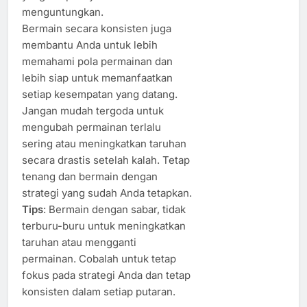
menguntungkan.
Bermain secara konsisten juga
membantu Anda untuk lebih
memahami pola permainan dan
lebih siap untuk memanfaatkan
setiap kesempatan yang datang.
Jangan mudah tergoda untuk
mengubah permainan terlalu
sering atau meningkatkan taruhan
secara drastis setelah kalah. Tetap
tenang dan bermain dengan
strategi yang sudah Anda tetapkan.
Tips
: Bermain dengan sabar, tidak
terburu-buru untuk meningkatkan
taruhan atau mengganti
permainan. Cobalah untuk tetap
fokus pada strategi Anda dan tetap
konsisten dalam setiap putaran.