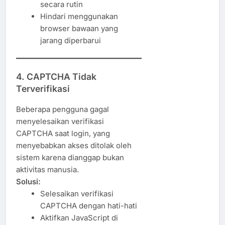
secara rutin
Hindari menggunakan
browser bawaan yang
jarang diperbarui
4.
CAPTCHA Tidak
Terverifikasi
Beberapa pengguna gagal
menyelesaikan verifikasi
CAPTCHA saat login, yang
menyebabkan akses ditolak oleh
sistem karena dianggap bukan
aktivitas manusia.
Solusi:
Selesaikan verifikasi
CAPTCHA dengan hati-hati
Aktifkan JavaScript di