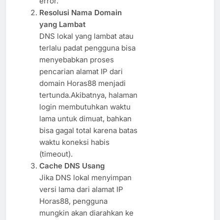
error.
Resolusi Nama Domain
yang Lambat
DNS lokal yang lambat atau
terlalu padat pengguna bisa
menyebabkan proses
pencarian alamat IP dari
domain Horas88 menjadi
tertunda.Akibatnya, halaman
login membutuhkan waktu
lama untuk dimuat, bahkan
bisa gagal total karena batas
waktu koneksi habis
(timeout).
Cache DNS Usang
Jika DNS lokal menyimpan
versi lama dari alamat IP
Horas88, pengguna
mungkin akan diarahkan ke