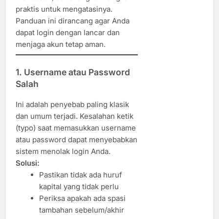
praktis untuk mengatasinya.
Panduan ini dirancang agar Anda
dapat login dengan lancar dan
menjaga akun tetap aman.
1.
Username atau Password
Salah
Ini adalah penyebab paling klasik
dan umum terjadi. Kesalahan ketik
(typo) saat memasukkan username
atau password dapat menyebabkan
sistem menolak login Anda.
Solusi:
Pastikan tidak ada huruf
kapital yang tidak perlu
Periksa apakah ada spasi
tambahan sebelum/akhir