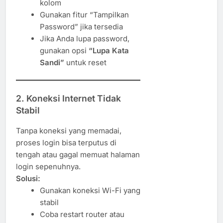
kolom
Gunakan fitur “Tampilkan
Password” jika tersedia
Jika Anda lupa password,
gunakan opsi
“Lupa Kata
Sandi”
untuk reset
2.
Koneksi Internet Tidak
Stabil
Tanpa koneksi yang memadai,
proses login bisa terputus di
tengah atau gagal memuat halaman
login sepenuhnya.
Solusi:
Gunakan koneksi Wi-Fi yang
stabil
Coba restart router atau