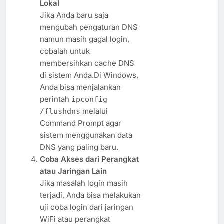
Lokal
Jika Anda baru saja
mengubah pengaturan DNS
namun masih gagal login,
cobalah untuk
membersihkan cache DNS
di sistem Anda.Di Windows,
Anda bisa menjalankan
perintah
ipconfig
melalui
/flushdns
Command Prompt agar
sistem menggunakan data
DNS yang paling baru.
Coba Akses dari Perangkat
atau Jaringan Lain
Jika masalah login masih
terjadi, Anda bisa melakukan
uji coba login dari jaringan
WiFi atau perangkat