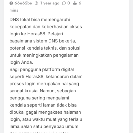
66e62be
1 year ago
0
6
mins
DNS lokal bisa memengaruhi
kecepatan dan keberhasilan akses
login ke Horas88. Pelajari
bagaimana sistem DNS bekerja,
potensi kendala teknis, dan solusi
untuk meningkatkan pengalaman
login Anda.
Bagi pengguna platform digital
seperti Horas88, kelancaran dalam
proses login merupakan hal yang
sangat krusial.Namun, sebagian
pengguna sering mengalami
kendala seperti laman tidak bisa
dibuka, gagal mengakses halaman
login, atau waktu muat yang terlalu
lama.Salah satu penyebab umum