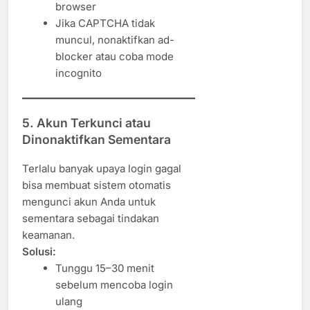
browser
Jika CAPTCHA tidak
muncul, nonaktifkan ad-
blocker atau coba mode
incognito
5.
Akun Terkunci atau
Dinonaktifkan Sementara
Terlalu banyak upaya login gagal
bisa membuat sistem otomatis
mengunci akun Anda untuk
sementara sebagai tindakan
keamanan.
Solusi:
Tunggu 15–30 menit
sebelum mencoba login
ulang