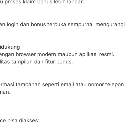
 proses klaim bonus lebih lancar:
an login dan bonus terbuka sempurna, mengurangi
Didukung
dengan browser modern maupun aplikasi resmi.
itas tampilan dan fitur bonus.
ormasi tambahan seperti email atau nomor telepon
aman.
me bisa diakses: