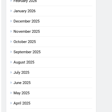
February 2026
January 2026
December 2025
November 2025
October 2025
September 2025
August 2025
July 2025
June 2025
May 2025
April 2025