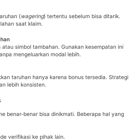
aruhan (
wagering
) tertentu sebelum bisa ditarik.
lahan saat klaim.
ahan
in atau simbol tambahan. Gunakan kesempatan ini
anpa mengeluarkan modal lebih.
kan taruhan hanya karena bonus tersedia. Strategi
n lebih konsisten.
s
 benar-benar bisa dinikmati. Beberapa hal yang
verifikasi ke pihak lain.