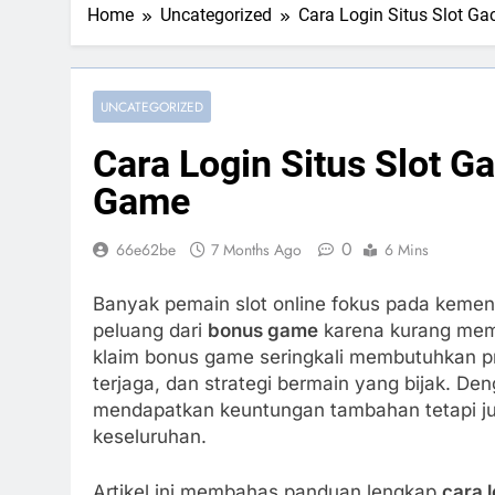
Home
Uncategorized
Cara Login Situs Slot G
UNCATEGORIZED
Cara Login Situs Slot G
Game
0
66e62be
7 Months Ago
6 Mins
Banyak pemain slot online fokus pada kemena
peluang dari
bonus game
karena kurang memah
klaim bonus game seringkali membutuhkan p
terjaga, dan strategi bermain yang bijak. D
mendapatkan keuntungan tambahan tetapi j
keseluruhan.
Artikel ini membahas panduan lengkap
cara 