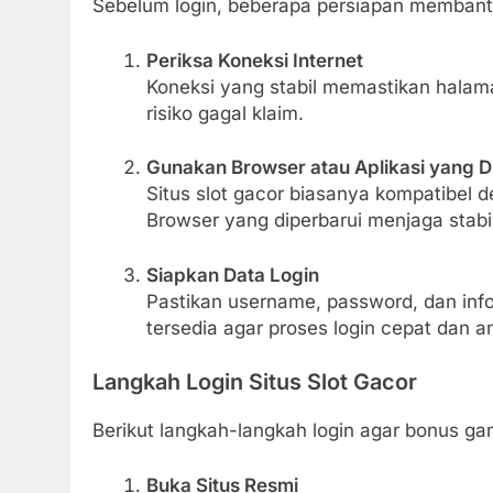
Sebelum login, beberapa persiapan membantu
Periksa Koneksi Internet
Koneksi yang stabil memastikan halam
risiko gagal klaim.
Gunakan Browser atau Aplikasi yang 
Situs slot gacor biasanya kompatibel 
Browser yang diperbarui menjaga stabil
Siapkan Data Login
Pastikan username, password, dan inf
tersedia agar proses login cepat dan 
Langkah Login Situs Slot Gacor
Berikut langkah-langkah login agar bonus ga
Buka Situs Resmi