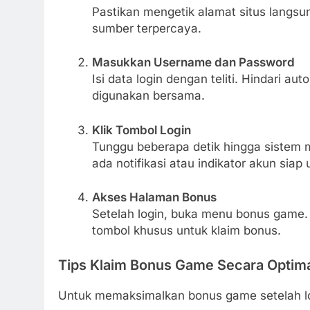
Pastikan mengetik alamat situs langsu
sumber terpercaya.
Masukkan Username dan Password
Isi data login dengan teliti. Hindari au
digunakan bersama.
Klik Tombol Login
Tunggu beberapa detik hingga sistem m
ada notifikasi atau indikator akun siap
Akses Halaman Bonus
Setelah login, buka menu bonus game.
tombol khusus untuk klaim bonus.
Tips Klaim Bonus Game Secara Optim
Untuk memaksimalkan bonus game setelah log