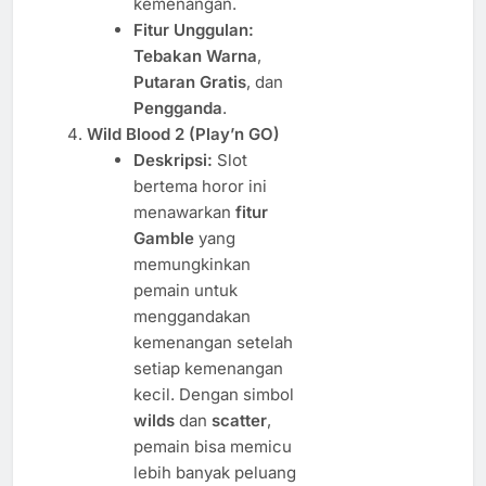
kemenangan.
Fitur Unggulan:
Tebakan Warna
,
Putaran Gratis
, dan
Pengganda
.
Wild Blood 2 (Play’n GO)
Deskripsi:
Slot
bertema horor ini
menawarkan
fitur
Gamble
yang
memungkinkan
pemain untuk
menggandakan
kemenangan setelah
setiap kemenangan
kecil. Dengan simbol
wilds
dan
scatter
,
pemain bisa memicu
lebih banyak peluang