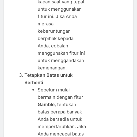
kapan saat yang tepat
untuk menggunakan
fitur ini. Jika Anda
merasa
keberuntungan
berpihak kepada
Anda, cobalah
menggunakan fitur ini
untuk menggandakan
kemenangan.
Tetapkan Batas untuk
Berhenti
Sebelum mulai
bermain dengan fitur
Gamble
, tentukan
batas berapa banyak
Anda bersedia untuk
mempertaruhkan. Jika
Anda mencapai batas