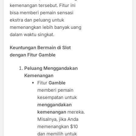
kemenangan tersebut. Fitur ini
bisa memberi pemain sensasi
ekstra dan peluang untuk
memenangkan lebih banyak uang
dalam waktu singkat.
Keuntungan Bermain di Slot
dengan Fitur Gamble
Peluang Menggandakan
Kemenangan
Fitur
Gamble
memberi pemain
kesempatan untuk
menggandakan
kemenangan
mereka.
Misalnya, jika Anda
memenangkan $10
dan memilih untuk