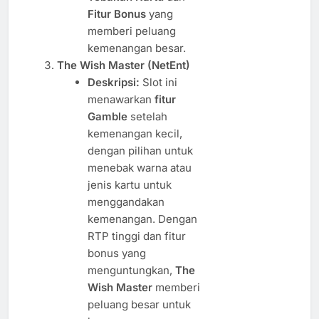
Fitur Bonus
yang
memberi peluang
kemenangan besar.
The Wish Master (NetEnt)
Deskripsi:
Slot ini
menawarkan
fitur
Gamble
setelah
kemenangan kecil,
dengan pilihan untuk
menebak warna atau
jenis kartu untuk
menggandakan
kemenangan. Dengan
RTP tinggi dan fitur
bonus yang
menguntungkan,
The
Wish Master
memberi
peluang besar untuk