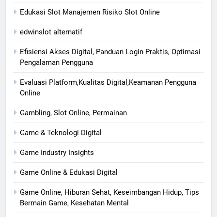
Edukasi Slot Manajemen Risiko Slot Online
edwinslot alternatif
Efisiensi Akses Digital, Panduan Login Praktis, Optimasi
Pengalaman Pengguna
Evaluasi Platform,Kualitas Digital,Keamanan Pengguna
Online
Gambling, Slot Online, Permainan
Game & Teknologi Digital
Game Industry Insights
Game Online & Edukasi Digital
Game Online, Hiburan Sehat, Keseimbangan Hidup, Tips
Bermain Game, Kesehatan Mental