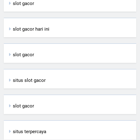
slot gacor
slot gacor hari ini
slot gacor
situs slot gacor
slot gacor
situs terpercaya