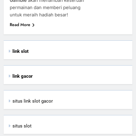
Gamble
akan menambah keseruan
permainan dan memberi peluang
untuk meraih hadiah besar!
Read More
link slot
link gacor
situs link slot gacor
situs slot