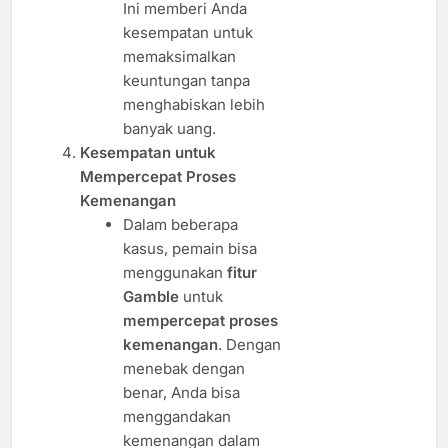
Ini memberi Anda
kesempatan untuk
memaksimalkan
keuntungan tanpa
menghabiskan lebih
banyak uang.
Kesempatan untuk
Mempercepat Proses
Kemenangan
Dalam beberapa
kasus, pemain bisa
menggunakan
fitur
Gamble
untuk
mempercepat proses
kemenangan
. Dengan
menebak dengan
benar, Anda bisa
menggandakan
kemenangan dalam