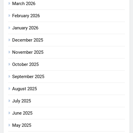
March 2026
February 2026
January 2026
December 2025
November 2025
October 2025
September 2025
August 2025
July 2025
June 2025
May 2025