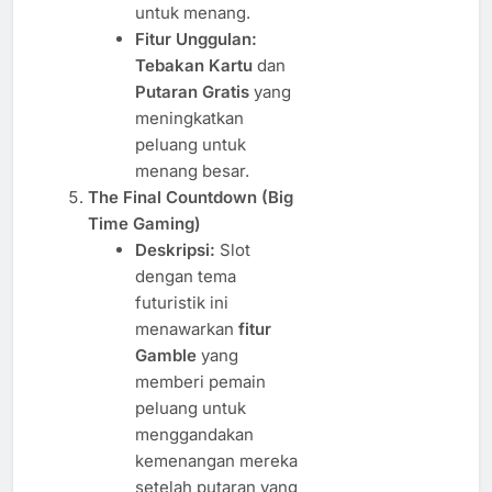
untuk menang.
Fitur Unggulan:
Tebakan Kartu
dan
Putaran Gratis
yang
meningkatkan
peluang untuk
menang besar.
The Final Countdown (Big
Time Gaming)
Deskripsi:
Slot
dengan tema
futuristik ini
menawarkan
fitur
Gamble
yang
memberi pemain
peluang untuk
menggandakan
kemenangan mereka
setelah putaran yang