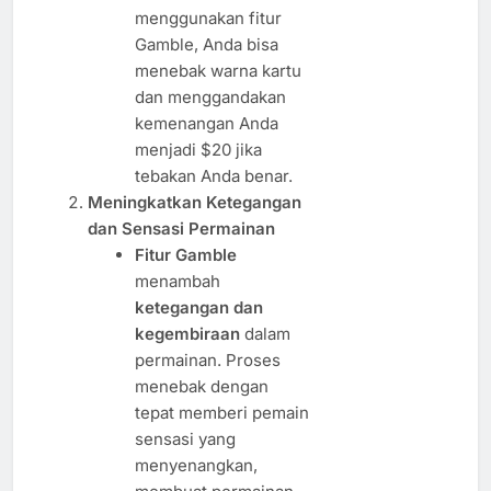
menggunakan fitur
Gamble, Anda bisa
menebak warna kartu
dan menggandakan
kemenangan Anda
menjadi $20 jika
tebakan Anda benar.
Meningkatkan Ketegangan
dan Sensasi Permainan
Fitur Gamble
menambah
ketegangan dan
kegembiraan
dalam
permainan. Proses
menebak dengan
tepat memberi pemain
sensasi yang
menyenangkan,