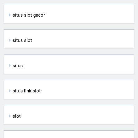
situs slot gacor
situs slot
situs
situs link slot
slot