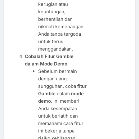
kerugian atau
keuntungan,
berhentilah dan
nikmati kemenangan
Anda tanpa tergoda
untuk terus
menggandakan.
Cobalah Fitur Gamble
dalam Mode Demo
Sebelum bermain
dengan uang
sungguhan, coba
fitur
Gamble
dalam
mode
demo
. Ini memberi
Anda kesempatan
untuk berlatih dan
memahami cara fitur
ini bekerja tanpa
risiko kehilangan