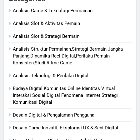
Analisis Game & Teknologi Permainan
Analisis Slot & Aktivitas Pemain
Analisis Slot & Strategi Bermain
Analisis Struktur Permainan,Strategi Bermain Jangka
Panjang,Dinamika Reel Digital,Perilaku Pemain
Konsisten,Studi Ritme Game
Analisis Teknologi & Perilaku Digital
Budaya Digital Komunitas Online Identitas Virtual
Interaksi Sosial Digital Fenomena Internet Strategi
Komunikasi Digital
Desain Digital & Pengalaman Pengguna
Desain Game Inovatif, Eksplorasi UX & Seni Digital