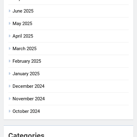
June 2025
May 2025
April 2025
March 2025
February 2025
January 2025
December 2024
November 2024
October 2024
Categories