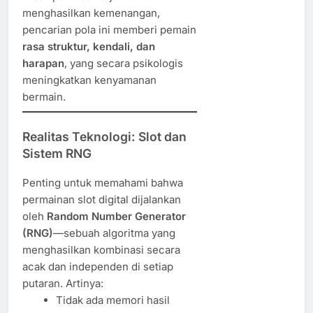
menghasilkan kemenangan,
pencarian pola ini memberi pemain
rasa struktur, kendali, dan
harapan
, yang secara psikologis
meningkatkan kenyamanan
bermain.
Realitas Teknologi: Slot dan
Sistem RNG
Penting untuk memahami bahwa
permainan slot digital dijalankan
oleh
Random Number Generator
(RNG)
—sebuah algoritma yang
menghasilkan kombinasi secara
acak dan independen di setiap
putaran. Artinya:
Tidak ada memori hasil