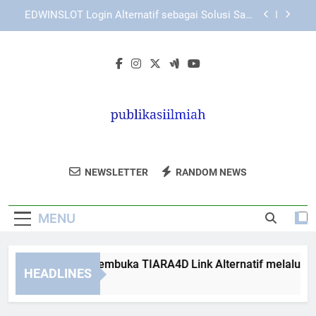
Skip
Login Edwinslot Lewat Chrome dengan Panduan
to
Praktis
content
Cara Mengatasi Login Lebah4D yang Terhenti di
Halaman Awal dengan Langkah Aman
Langkah Aman Membuka TIARA4D Link Alternatif
melalui Browser
EDWINSLOT Login Alternatif sebagai Solusi Saat
Akses Utama Tidak Stabil
Login Edwinslot Lewat Chrome dengan Panduan
Praktis
Publikasi Ilmiah
Publikasikan Hasil Penelitian Dan Jurnal
Cara Mengatasi Login Lebah4D yang Terhenti di
NEWSLETTER
RANDOM NEWS
Halaman Awal dengan Langkah Aman
Ilmiah Anda Di Publikasi Ilmiah. Platform
Untuk Akademisi Dan Profesional.
MENU
ngkah Aman Membuka TIARA4D Link Alternatif melalui Brow
HEADLINES
Weeks Ago