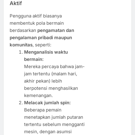
Aktif
Pengguna aktif biasanya
membentuk pola bermain
berdasarkan
pengamatan dan
pengalaman pribadi maupun
komunitas
, seperti:
Menganalisis waktu
bermain:
Mereka percaya bahwa jam-
jam tertentu (malam hari,
akhir pekan) lebih
berpotensi menghasilkan
kemenangan.
Melacak jumlah spin:
Beberapa pemain
menetapkan jumlah putaran
tertentu sebelum mengganti
mesin, dengan asumsi