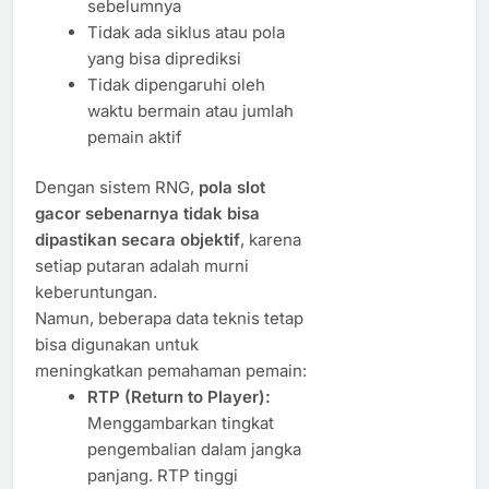
sebelumnya
Tidak ada siklus atau pola
yang bisa diprediksi
Tidak dipengaruhi oleh
waktu bermain atau jumlah
pemain aktif
Dengan sistem RNG,
pola slot
gacor sebenarnya tidak bisa
dipastikan secara objektif
, karena
setiap putaran adalah murni
keberuntungan.
Namun, beberapa data teknis tetap
bisa digunakan untuk
meningkatkan pemahaman pemain:
RTP (Return to Player):
Menggambarkan tingkat
pengembalian dalam jangka
panjang. RTP tinggi