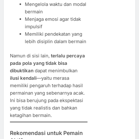
Mengelola waktu dan modal
bermain
Menjaga emosi agar tidak
impulsif
Memiliki pendekatan yang
lebih disiplin dalam bermain
Namun di sisi lain,
terlalu percaya
pada pola yang tidak bisa
dibuktikan
dapat menimbulkan
ilusi kendali
—yaitu merasa
memiliki pengaruh terhadap hasil
permainan yang sebenarnya acak.
Ini bisa berujung pada ekspektasi
yang tidak realistis dan bahkan
ketagihan bermain.
Rekomendasi untuk Pemain