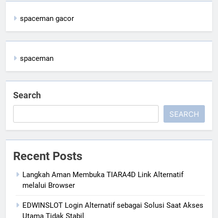
spaceman gacor
spaceman
Search
SEARCH
Recent Posts
Langkah Aman Membuka TIARA4D Link Alternatif
melalui Browser
EDWINSLOT Login Alternatif sebagai Solusi Saat Akses
Utama Tidak Stabil