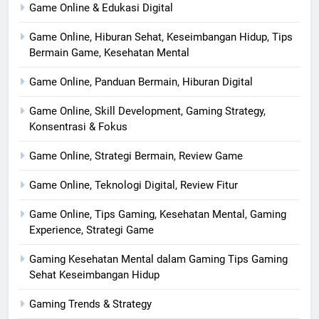
Game Online & Edukasi Digital
Game Online, Hiburan Sehat, Keseimbangan Hidup, Tips
Bermain Game, Kesehatan Mental
Game Online, Panduan Bermain, Hiburan Digital
Game Online, Skill Development, Gaming Strategy,
Konsentrasi & Fokus
Game Online, Strategi Bermain, Review Game
Game Online, Teknologi Digital, Review Fitur
Game Online, Tips Gaming, Kesehatan Mental, Gaming
Experience, Strategi Game
Gaming Kesehatan Mental dalam Gaming Tips Gaming
Sehat Keseimbangan Hidup
Gaming Trends & Strategy