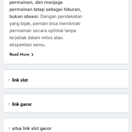
permainan, dan menjaga
permainan tetap sebagai hiburan,
bukan obsesi.
Dengan pendekatan
yang bijak, pemain bisa menikmati
permainan secara optimal tanpa
terjebak dalam mitos atau
ekspektasi semu.
Read More
link slot
link gacor
situs link slot gacor