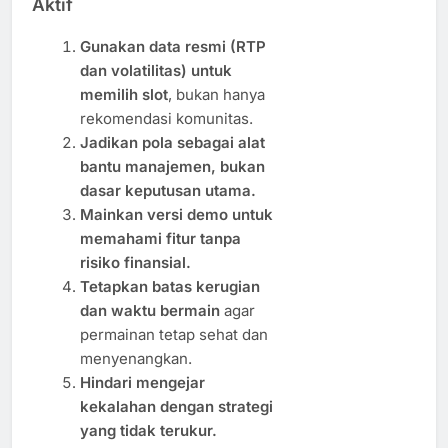
Aktif
Gunakan data resmi (RTP
dan volatilitas) untuk
memilih slot
, bukan hanya
rekomendasi komunitas.
Jadikan pola sebagai alat
bantu manajemen, bukan
dasar keputusan utama.
Mainkan versi demo untuk
memahami fitur tanpa
risiko finansial.
Tetapkan batas kerugian
dan waktu bermain
agar
permainan tetap sehat dan
menyenangkan.
Hindari mengejar
kekalahan dengan strategi
yang tidak terukur.