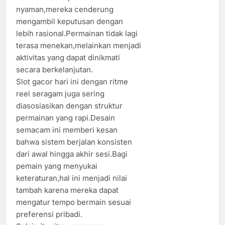
nyaman,mereka cenderung
mengambil keputusan dengan
lebih rasional.Permainan tidak lagi
terasa menekan,melainkan menjadi
aktivitas yang dapat dinikmati
secara berkelanjutan.
Slot gacor hari ini dengan ritme
reel seragam juga sering
diasosiasikan dengan struktur
permainan yang rapi.Desain
semacam ini memberi kesan
bahwa sistem berjalan konsisten
dari awal hingga akhir sesi.Bagi
pemain yang menyukai
keteraturan,hal ini menjadi nilai
tambah karena mereka dapat
mengatur tempo bermain sesuai
preferensi pribadi.