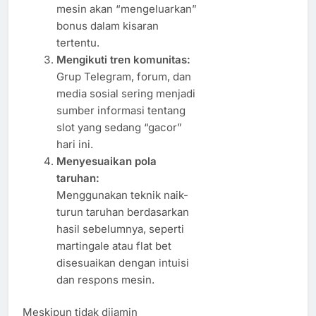
mesin akan “mengeluarkan”
bonus dalam kisaran
tertentu.
Mengikuti tren komunitas:
Grup Telegram, forum, dan
media sosial sering menjadi
sumber informasi tentang
slot yang sedang “gacor”
hari ini.
Menyesuaikan pola
taruhan:
Menggunakan teknik naik-
turun taruhan berdasarkan
hasil sebelumnya, seperti
martingale atau flat bet
disesuaikan dengan intuisi
dan respons mesin.
Meskipun tidak dijamin