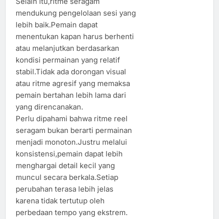
Selain itu,ritme seragam
mendukung pengelolaan sesi yang
lebih baik.Pemain dapat
menentukan kapan harus berhenti
atau melanjutkan berdasarkan
kondisi permainan yang relatif
stabil.Tidak ada dorongan visual
atau ritme agresif yang memaksa
pemain bertahan lebih lama dari
yang direncanakan.
Perlu dipahami bahwa ritme reel
seragam bukan berarti permainan
menjadi monoton.Justru melalui
konsistensi,pemain dapat lebih
menghargai detail kecil yang
muncul secara berkala.Setiap
perubahan terasa lebih jelas
karena tidak tertutup oleh
perbedaan tempo yang ekstrem.