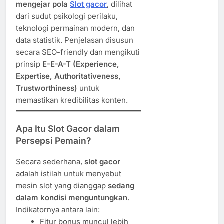
mengejar pola
Slot gacor
, dilihat
dari sudut psikologi perilaku,
teknologi permainan modern, dan
data statistik. Penjelasan disusun
secara SEO-friendly dan mengikuti
prinsip
E-E-A-T (Experience,
Expertise, Authoritativeness,
Trustworthiness)
untuk
memastikan kredibilitas konten.
Apa Itu Slot Gacor dalam
Persepsi Pemain?
Secara sederhana,
slot gacor
adalah istilah untuk menyebut
mesin slot yang dianggap
sedang
dalam kondisi menguntungkan
.
Indikatornya antara lain:
Fitur bonus muncul lebih