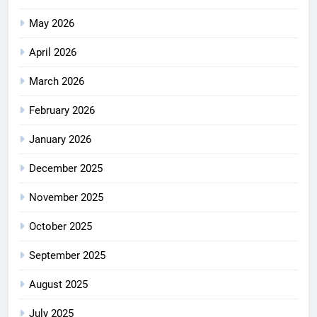
May 2026
April 2026
March 2026
February 2026
January 2026
December 2025
November 2025
October 2025
September 2025
August 2025
July 2025