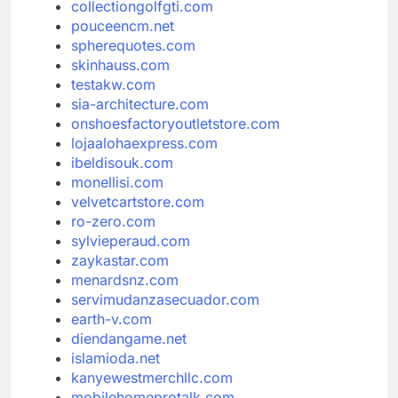
collectiongolfgti.com
pouceencm.net
spherequotes.com
skinhauss.com
testakw.com
sia-architecture.com
onshoesfactoryoutletstore.com
lojaalohaexpress.com
ibeldisouk.com
monellisi.com
velvetcartstore.com
ro-zero.com
sylvieperaud.com
zaykastar.com
menardsnz.com
servimudanzasecuador.com
earth-v.com
diendangame.net
islamioda.net
kanyewestmerchllc.com
mobilehomeprotalk.com