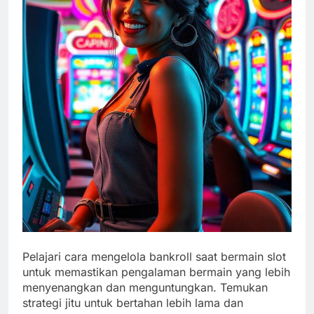
Pelajari cara mengelola bankroll saat bermain slot
untuk memastikan pengalaman bermain yang lebih
menyenangkan dan menguntungkan. Temukan
strategi jitu untuk bertahan lebih lama dan