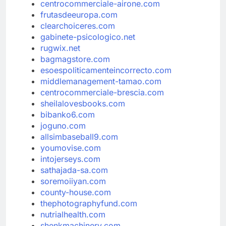
centrocommerciale-airone.com
frutasdeeuropa.com
clearchoiceres.com
gabinete-psicologico.net
rugwix.net
bagmagstore.com
esoespoliticamenteincorrecto.com
middlemanagement-tamao.com
centrocommerciale-brescia.com
sheilalovesbooks.com
bibanko6.com
joguno.com
allsimbaseball9.com
youmovise.com
intojerseys.com
sathajada-sa.com
soremoiiyan.com
county-house.com
thephotographyfund.com
nutrialhealth.com
shenkmachinery.com