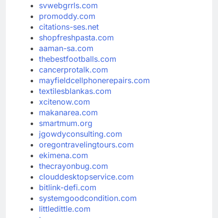
svwebgrrls.com
promoddy.com
citations-ses.net
shopfreshpasta.com
aaman-sa.com
thebestfootballs.com
cancerprotalk.com
mayfieldcellphonerepairs.com
textilesblankas.com
xcitenow.com
makanarea.com
smartmum.org
jgowdyconsulting.com
oregontravelingtours.com
ekimena.com
thecrayonbug.com
clouddesktopservice.com
bitlink-defi.com
systemgoodcondition.com
littledittle.com