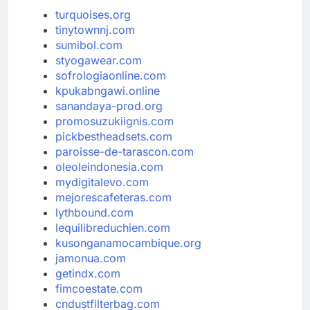
turquoises.org
tinytownnj.com
sumibol.com
styogawear.com
sofrologiaonline.com
kpukabngawi.online
sanandaya-prod.org
promosuzukiignis.com
pickbestheadsets.com
paroisse-de-tarascon.com
oleoleindonesia.com
mydigitalevo.com
mejorescafeteras.com
lythbound.com
lequilibreduchien.com
kusonganamocambique.org
jamonua.com
getindx.com
fimcoestate.com
cndustfilterbag.com