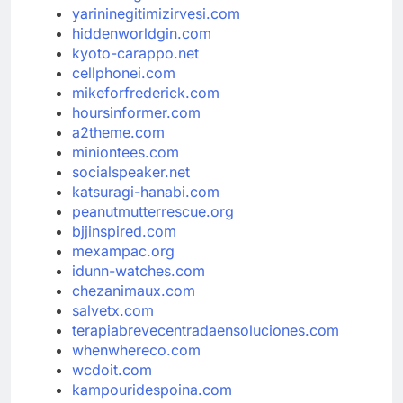
yarininegitimizirvesi.com
hiddenworldgin.com
kyoto-carappo.net
cellphonei.com
mikeforfrederick.com
hoursinformer.com
a2theme.com
miniontees.com
socialspeaker.net
katsuragi-hanabi.com
peanutmutterrescue.org
bjjinspired.com
mexampac.org
idunn-watches.com
chezanimaux.com
salvetx.com
terapiabrevecentradaensoluciones.com
whenwhereco.com
wcdoit.com
kampouridespoina.com