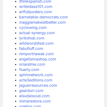
ithinkspanish.com
writeideas101.com
artfullposters.com
barnstable-democrats.com
maggiemakesitbetter.com
cyclowing.com
actual-synergy.com
lyrikshub.com
wildwordsfest.com
fabufluff.com
nimportnawak.com
angelisimashop.com
oriandme.com
fluerly.com
sphmnetwork.com
acte3editions.com
jaguarresources.com
geardurr.com
alsudaisoud.com
mimarestore.com
onetisa.com