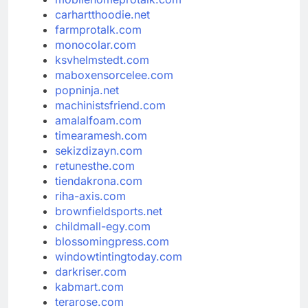
carhartthoodie.net
farmprotalk.com
monocolar.com
ksvhelmstedt.com
maboxensorcelee.com
popninja.net
machinistsfriend.com
amalalfoam.com
timearamesh.com
sekizdizayn.com
retunesthe.com
tiendakrona.com
riha-axis.com
brownfieldsports.net
childmall-egy.com
blossomingpress.com
windowtintingtoday.com
darkriser.com
kabmart.com
terarose.com