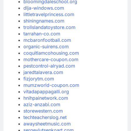
bloomingdaleschool.org
dlja-windows.com
littletravelprincess.com
shiningnames.com
trollslandatoystore.com
tarrahan-co.com
mcbaronfootball.com
organic-suirens.com
coquitlamcohousing.com
mothercare-coupon.com
pestcontrol-alryad.com
jaredtalavera.com
fizjorytm.com
mumzworld-coupon.com
vitadapappagalli.org
hnihpainetwork.com
aziz-anzabi.com
storewestern.com
techteacherslog.net
awaysheetmusic.com
sergeylutsenkoart.com