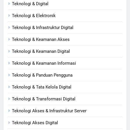
Teknologi & Digital
Teknologi & Elektronik
Teknologi & Infrastruktur Digital
Teknologi & Keamanan Akses
Teknologi & Keamanan Digital
Teknologi & Keamanan Informasi
Teknologi & Panduan Pengguna
Teknologi & Tata Kelola Digital
Teknologi & Transformasi Digital
Teknologi Akses & Infrastruktur Server
Teknologi Akses Digital