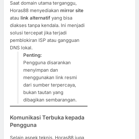
Saat domain utama terganggu,
Horas88 menyediakan
mirror site
atau
link alternatif
yang bisa
diakses tanpa kendala. Ini menjadi
solusi tercepat jika terjadi
pemblokiran ISP atau gangguan
DNS lokal.
Penting:
Pengguna disarankan
menyimpan dan
menggunakan link resmi
dari sumber terpercaya,
bukan tautan yang
dibagikan sembarangan.
Komunikasi Terbuka kepada
Pengguna
Selain aspek teknis, Horas88 juga