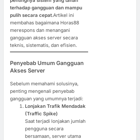
pentingnya sistem yang tahan
terhadap gangguan dan mampu
pulih secara cepat
.Artikel ini
membahas bagaimana Horas88
merespons dan menangani
gangguan akses server secara
teknis, sistematis, dan efisien.
Penyebab Umum Gangguan
Akses Server
Sebelum memahami solusinya,
penting mengenali penyebab
gangguan yang umumnya terjadi:
Lonjakan Trafik Mendadak
(Traffic Spike)
Saat terjadi lonjakan jumlah
pengguna secara
bersamaan, server utama