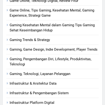
Game Online, Teknologi Digital, Review Fitur
Game Online, Tips Gaming, Kesehatan Mental, Gaming
Experience, Strategi Game
Gaming Kesehatan Mental dalam Gaming Tips Gaming
Sehat Keseimbangan Hidup
Gaming Trends & Strategy
Gaming, Game Design, Indie Development, Player Trends
Gaming, Pengembangan Diri, Lifestyle, Produktivitas,
Teknologi
Gaming, Teknologi, Layanan Pelanggan
Infrastruktur & Arsitektur Data
Infrastruktur & Pengembangan Sistem
Infrastruktur Platform Digital