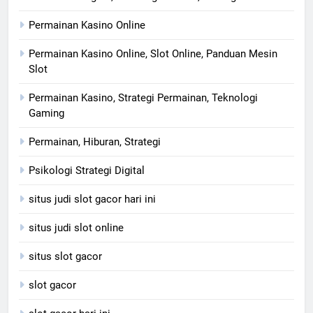
Permainan Kasino Online
Permainan Kasino Online, Slot Online, Panduan Mesin
Slot
Permainan Kasino, Strategi Permainan, Teknologi
Gaming
Permainan, Hiburan, Strategi
Psikologi Strategi Digital
situs judi slot gacor hari ini
situs judi slot online
situs slot gacor
slot gacor