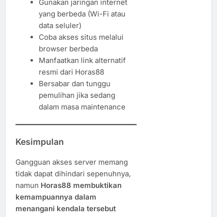
Gunakan jaringan internet
yang berbeda (Wi-Fi atau
data seluler)
Coba akses situs melalui
browser berbeda
Manfaatkan link alternatif
resmi dari Horas88
Bersabar dan tunggu
pemulihan jika sedang
dalam masa maintenance
Kesimpulan
Gangguan akses server memang
tidak dapat dihindari sepenuhnya,
namun
Horas88 membuktikan
kemampuannya dalam
menangani kendala tersebut