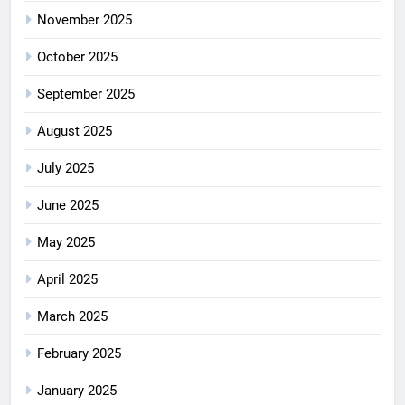
November 2025
October 2025
September 2025
August 2025
July 2025
June 2025
May 2025
April 2025
March 2025
February 2025
January 2025