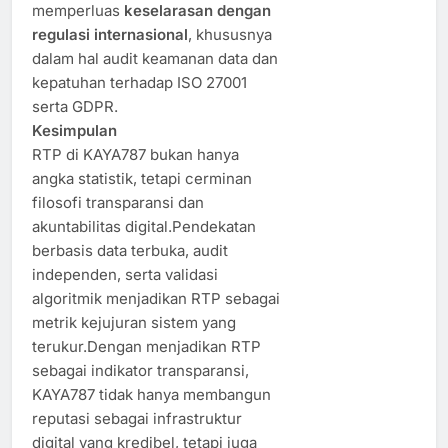
memperluas
keselarasan dengan
regulasi internasional
, khususnya
dalam hal audit keamanan data dan
kepatuhan terhadap ISO 27001
serta GDPR.
Kesimpulan
RTP di KAYA787 bukan hanya
angka statistik, tetapi cerminan
filosofi transparansi dan
akuntabilitas digital.Pendekatan
berbasis data terbuka, audit
independen, serta validasi
algoritmik menjadikan RTP sebagai
metrik kejujuran sistem yang
terukur.Dengan menjadikan RTP
sebagai indikator transparansi,
KAYA787 tidak hanya membangun
reputasi sebagai infrastruktur
digital yang kredibel, tetapi juga