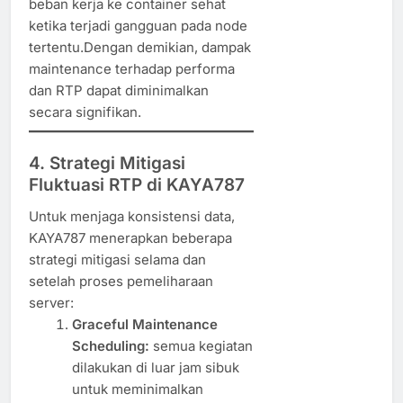
beban kerja ke container sehat
ketika terjadi gangguan pada node
tertentu.Dengan demikian, dampak
maintenance terhadap performa
dan RTP dapat diminimalkan
secara signifikan.
4. Strategi Mitigasi
Fluktuasi RTP di KAYA787
Untuk menjaga konsistensi data,
KAYA787 menerapkan beberapa
strategi mitigasi selama dan
setelah proses pemeliharaan
server:
Graceful Maintenance
Scheduling:
semua kegiatan
dilakukan di luar jam sibuk
untuk meminimalkan