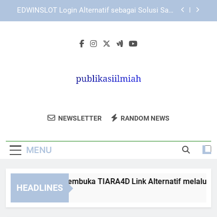
Skip
Login Edwinslot Lewat Chrome dengan Panduan
to
Praktis
content
Cara Mengatasi Login Lebah4D yang Terhenti di
Halaman Awal dengan Langkah Aman
Langkah Aman Membuka TIARA4D Link Alternatif
melalui Browser
EDWINSLOT Login Alternatif sebagai Solusi Saat
Akses Utama Tidak Stabil
Login Edwinslot Lewat Chrome dengan Panduan
Praktis
Publikasi Ilmiah
Publikasikan Hasil Penelitian Dan Jurnal
Cara Mengatasi Login Lebah4D yang Terhenti di
NEWSLETTER
RANDOM NEWS
Halaman Awal dengan Langkah Aman
Ilmiah Anda Di Publikasi Ilmiah. Platform
Untuk Akademisi Dan Profesional.
MENU
ngkah Aman Membuka TIARA4D Link Alternatif melalui Brow
HEADLINES
Weeks Ago