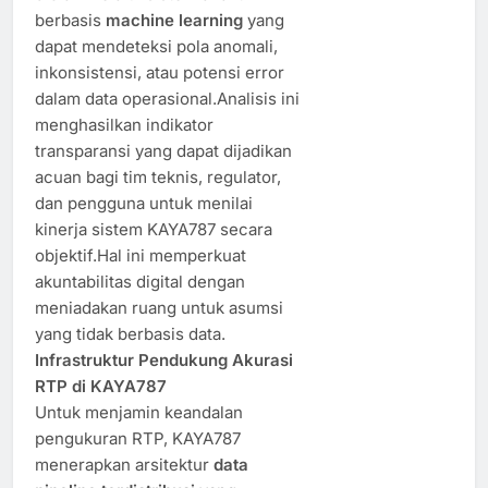
berbasis
machine learning
yang
dapat mendeteksi pola anomali,
inkonsistensi, atau potensi error
dalam data operasional.Analisis ini
menghasilkan indikator
transparansi yang dapat dijadikan
acuan bagi tim teknis, regulator,
dan pengguna untuk menilai
kinerja sistem KAYA787 secara
objektif.Hal ini memperkuat
akuntabilitas digital dengan
meniadakan ruang untuk asumsi
yang tidak berbasis data.
Infrastruktur Pendukung Akurasi
RTP di KAYA787
Untuk menjamin keandalan
pengukuran RTP, KAYA787
menerapkan arsitektur
data