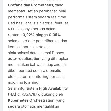
Grafana dan Prometheus
, yang
memantau setiap perubahan nilai
performa sistem secara real time.
Dari hasil analisis historis, fluktuasi
RTP biasanya berada dalam
rentang
0,02% hingga 0,05%
selama periode pemeliharaan dan
kembali normal setelah
sinkronisasi data selesai.Proses
auto-recalibration
yang diterapkan
memastikan bahwa setiap anomali
dikompensasi secara otomatis
oleh sistem monitoring berbasis
machine learning.
Selain itu, sistem
High Availability
(HA)
di KAYA787 didukung oleh
Kubernetes Orchestration
, yang
secara otomatis mengalihkan