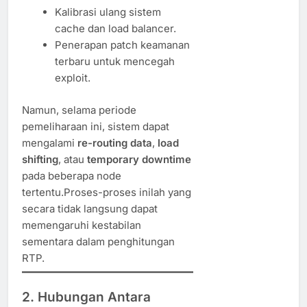
Kalibrasi ulang sistem
cache dan load balancer.
Penerapan patch keamanan
terbaru untuk mencegah
exploit.
Namun, selama periode
pemeliharaan ini, sistem dapat
mengalami
re-routing data
,
load
shifting
, atau
temporary downtime
pada beberapa node
tertentu.Proses-proses inilah yang
secara tidak langsung dapat
memengaruhi kestabilan
sementara dalam penghitungan
RTP.
2. Hubungan Antara