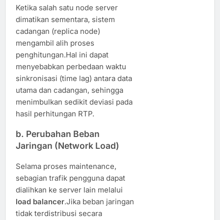
Ketika salah satu node server
dimatikan sementara, sistem
cadangan (replica node)
mengambil alih proses
penghitungan.Hal ini dapat
menyebabkan perbedaan waktu
sinkronisasi (time lag) antara data
utama dan cadangan, sehingga
menimbulkan sedikit deviasi pada
hasil perhitungan RTP.
b.
Perubahan Beban
Jaringan (Network Load)
Selama proses maintenance,
sebagian trafik pengguna dapat
dialihkan ke server lain melalui
load balancer
.Jika beban jaringan
tidak terdistribusi secara