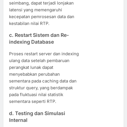
seimbang, dapat terjadi lonjakan
latensi yang memengaruhi
kecepatan pemrosesan data dan
kestabilan nilai RTP.
c.
Restart Sistem dan Re-
indexing Database
Proses restart server dan indexing
ulang data setelah pembaruan
perangkat lunak dapat
menyebabkan perubahan
sementara pada caching data dan
struktur query, yang berdampak
pada fluktuasi nilai statistik
sementara seperti RTP.
d.
Testing dan Simulasi
Internal