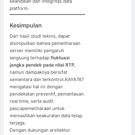
keandalan dan integritas data
platform.
Kesimpulan
Dari hasil studi teknis, dapat
disimpulkan bahwa pemeliharaan
server memiliki pengaruh
langsung terhadap
fluktuasi
jangka pendek pada nilai RTP
,
namun dampaknya bersifat
sementara dan terkontrol.KAYA787
mengatasi hal ini dengan
pendekatan preventif, pemantauan
real time, serta audit
pascapemeliharaan untuk
memastikan keakuratan data tetap
terjaga.
Dengan dukungan arsitektur