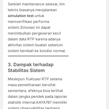
Setelah maintenance selesai, tim
teknis biasanya menjalankan
simulation test
untuk
memverifikasi performa
sistem.Simulasi ini dapat
menimbulkan pergeseran kecil
dalam data RTP karena adanya
aktivitas sistem buatan sebelum
sistem kembali ke kondisi normal.
3. Dampak terhadap
Stabilitas Sistem
Meskipun fluktuasi RTP selama
masa pemeliharaan bersifat
sementara, efeknya bisa terlihat
dalam jangka pendek pada laporan
statistik internal.KAYA787 memiliki
sistem observabilitas berbasis