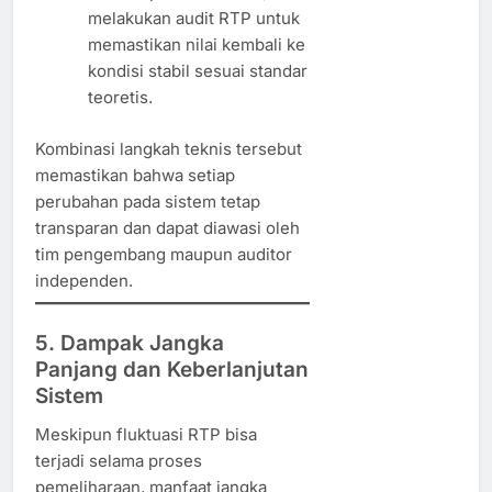
melakukan audit RTP untuk
memastikan nilai kembali ke
kondisi stabil sesuai standar
teoretis.
Kombinasi langkah teknis tersebut
memastikan bahwa setiap
perubahan pada sistem tetap
transparan dan dapat diawasi oleh
tim pengembang maupun auditor
independen.
5. Dampak Jangka
Panjang dan Keberlanjutan
Sistem
Meskipun fluktuasi RTP bisa
terjadi selama proses
pemeliharaan, manfaat jangka