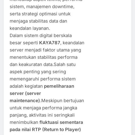
sistem, manajemen downtime,
serta strategi optimasi untuk
menjaga stabilitas data dan
keandalan layanan.
Dalam sistem digital berskala
besar seperti
KAYA787
, keandalan
server menjadi faktor utama yang
menentukan stabilitas performa
dan keakuratan data.Salah satu
aspek penting yang sering
memengaruhi performa sistem
adalah kegiatan
pemeliharaan
server (server
maintenance)
.Meskipun bertujuan
untuk menjaga performa jangka
panjang, aktivitas ini seringkali
menimbulkan
fluktuasi sementara
pada nilai RTP (Return to Player)