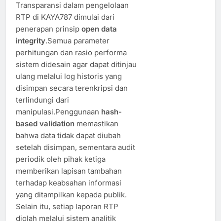
Transparansi dalam pengelolaan
RTP di KAYA787 dimulai dari
penerapan prinsip
open data
integrity
.Semua parameter
perhitungan dan rasio performa
sistem didesain agar dapat ditinjau
ulang melalui log historis yang
disimpan secara terenkripsi dan
terlindungi dari
manipulasi.Penggunaan
hash-
based validation
memastikan
bahwa data tidak dapat diubah
setelah disimpan, sementara audit
periodik oleh pihak ketiga
memberikan lapisan tambahan
terhadap keabsahan informasi
yang ditampilkan kepada publik.
Selain itu, setiap laporan RTP
diolah melalui sistem analitik