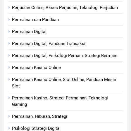
Perjudian Online, Akses Perjudian, Teknologi Perjudian
Permainan dan Panduan
Permainan Digital
Permainan Digital, Panduan Transaksi
Permainan Digital, Psikologi Pemain, Strategi Bermain
Permainan Kasino Online
Permainan Kasino Online, Slot Online, Panduan Mesin
Slot
Permainan Kasino, Strategi Permainan, Teknologi
Gaming
Permainan, Hiburan, Strategi
Psikologi Strategi Digital