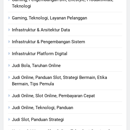
Teknologi
Gaming, Teknologi, Layanan Pelanggan
Infrastruktur & Arsitektur Data
Infrastruktur & Pengembangan Sistem
Infrastruktur Platform Digital
Judi Bola, Taruhan Online
Judi Online, Panduan Slot, Strategi Bermain, Etika
Bermain, Tips Pemula
Judi Online, Slot Online, Pembayaran Cepat
Judi Online, Teknologi, Panduan
Judi Slot, Panduan Strategi