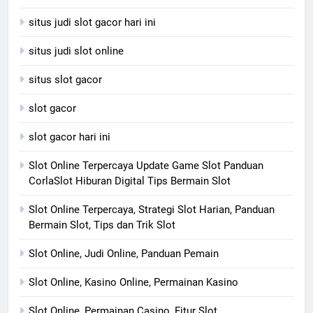
situs judi slot gacor hari ini
situs judi slot online
situs slot gacor
slot gacor
slot gacor hari ini
Slot Online Terpercaya Update Game Slot Panduan
CorlaSlot Hiburan Digital Tips Bermain Slot
Slot Online Terpercaya, Strategi Slot Harian, Panduan
Bermain Slot, Tips dan Trik Slot
Slot Online, Judi Online, Panduan Pemain
Slot Online, Kasino Online, Permainan Kasino
Slot Online, Permainan Casino, Fitur Slot