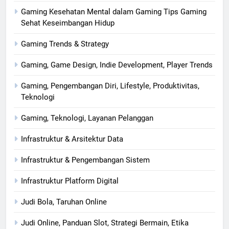
Gaming Kesehatan Mental dalam Gaming Tips Gaming
Sehat Keseimbangan Hidup
Gaming Trends & Strategy
Gaming, Game Design, Indie Development, Player Trends
Gaming, Pengembangan Diri, Lifestyle, Produktivitas,
Teknologi
Gaming, Teknologi, Layanan Pelanggan
Infrastruktur & Arsitektur Data
Infrastruktur & Pengembangan Sistem
Infrastruktur Platform Digital
Judi Bola, Taruhan Online
Judi Online, Panduan Slot, Strategi Bermain, Etika