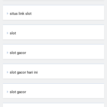
situs link slot
slot
slot gacor
slot gacor hari ini
slot gacor