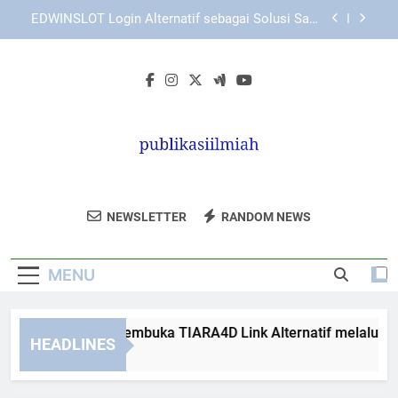
Skip
Login Edwinslot Lewat Chrome dengan Panduan
to
Praktis
content
Cara Mengatasi Login Lebah4D yang Terhenti di
Halaman Awal dengan Langkah Aman
Langkah Aman Membuka TIARA4D Link Alternatif
melalui Browser
EDWINSLOT Login Alternatif sebagai Solusi Saat
Akses Utama Tidak Stabil
Login Edwinslot Lewat Chrome dengan Panduan
Praktis
Publikasi Ilmiah
Publikasikan Hasil Penelitian Dan Jurnal
Cara Mengatasi Login Lebah4D yang Terhenti di
NEWSLETTER
RANDOM NEWS
Halaman Awal dengan Langkah Aman
Ilmiah Anda Di Publikasi Ilmiah. Platform
Untuk Akademisi Dan Profesional.
MENU
ngkah Aman Membuka TIARA4D Link Alternatif melalui Brow
HEADLINES
Month Ago