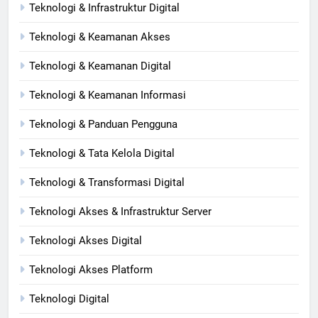
Teknologi & Infrastruktur Digital
Teknologi & Keamanan Akses
Teknologi & Keamanan Digital
Teknologi & Keamanan Informasi
Teknologi & Panduan Pengguna
Teknologi & Tata Kelola Digital
Teknologi & Transformasi Digital
Teknologi Akses & Infrastruktur Server
Teknologi Akses Digital
Teknologi Akses Platform
Teknologi Digital