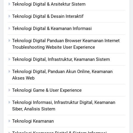
Teknologi Digital & Arsitektur Sistem
Teknologi Digital & Desain Interaktif
Teknologi Digital & Keamanan Informasi
Teknologi Digital Panduan Browser Keamanan Internet
Troubleshooting Website User Experience
Teknologi Digital, Infrastruktur, Keamanan Sistem
Teknologi Digital, Panduan Akun Online, Keamanan
Akses Web
Teknologi Game & User Experience
Teknologi Informasi, Infrastruktur Digital, Keamanan
Siber, Analisis Sistem
Teknologi Keamanan