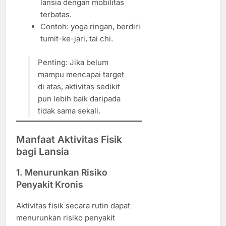
lansia dengan mobilitas
terbatas.
Contoh: yoga ringan, berdiri
tumit-ke-jari, tai chi.
Penting: Jika belum
mampu mencapai target
di atas, aktivitas sedikit
pun lebih baik daripada
tidak sama sekali.
Manfaat Aktivitas Fisik
bagi Lansia
1. Menurunkan Risiko
Penyakit Kronis
Aktivitas fisik secara rutin dapat
menurunkan risiko penyakit