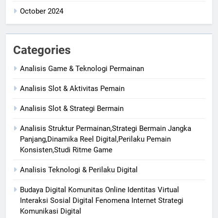
October 2024
Categories
Analisis Game & Teknologi Permainan
Analisis Slot & Aktivitas Pemain
Analisis Slot & Strategi Bermain
Analisis Struktur Permainan,Strategi Bermain Jangka
Panjang,Dinamika Reel Digital,Perilaku Pemain
Konsisten,Studi Ritme Game
Analisis Teknologi & Perilaku Digital
Budaya Digital Komunitas Online Identitas Virtual
Interaksi Sosial Digital Fenomena Internet Strategi
Komunikasi Digital