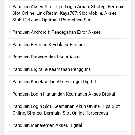
Panduan Akses Slot, Tips Login Aman, Strategi Bermain
Slot Online, Link Resmi Kaya787, Slot Mobile, Akses
Stabil 24 Jam, Optimasi Permainan Slot
Panduan Android & Pencegahan Error Akses
Panduan Bermain & Edukasi Pemain
Panduan Browser dan Login Akun
Panduan Digital & Keamanan Pengguna
Panduan Koneksi dan Akses Login Digital
Panduan Login Harian dan Keamanan Akses Digital
Panduan Login Slot, Keamanan Akun Online, Tips Slot
Online, Strategi Bermain, Slot Online Terpercaya
Panduan Manajemen Akses Digital