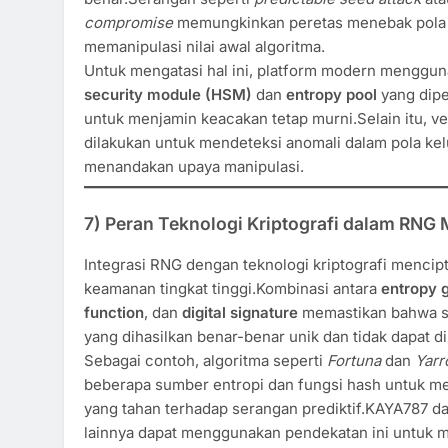
compromise
memungkinkan peretas menebak pola
memanipulasi nilai awal algoritma.
Untuk mengatasi hal ini, platform modern menggu
security module (HSM)
dan
entropy pool
yang dipe
untuk menjamin keacakan tetap murni.Selain itu, ver
dilakukan untuk mendeteksi anomali dalam pola ke
menandakan upaya manipulasi.
7) Peran Teknologi Kriptografi dalam RNG
Integrasi RNG dengan teknologi kriptografi mencip
keamanan tingkat tinggi.Kombinasi antara
entropy 
function
, dan
digital signature
memastikan bahwa s
yang dihasilkan benar-benar unik dan tidak dapat d
Sebagai contoh, algoritma seperti
Fortuna
dan
Yar
beberapa sumber entropi dan fungsi hash untuk m
yang tahan terhadap serangan prediktif.KAYA787 dan
lainnya dapat menggunakan pendekatan ini untuk