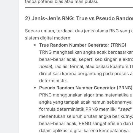
tanpa potensi bias atau manipulasi.
2) Jenis-Jenis RNG: True vs Pseudo Rand
Secara umum, terdapat dua jenis utama RNG yang 
sistem digital modern:
True Random Number Generator (TRNG)
TRNG menghasilkan angka acak berdasarkan
benar-benar acak, seperti kebisingan elektro
noise
), radiasi termal, atau osilasi kuantum.
direplikasi karena bergantung pada proses a
deterministik.
Pseudo Random Number Generator (PRNG)
PRNG menggunakan algoritma matematika u
angka yang tampak acak namun sebenarnya d
formula deterministik.PRNG memiliki “
seed
”
menentukan seluruh urutan angka berikutn
benar-benar acak, PRNG sangat efisien dan
dalam aplikasi digital karena kecepatannya.