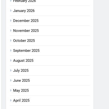
February 2026
January 2026
December 2025
November 2025
October 2025
September 2025
August 2025
July 2025
June 2025
May 2025
April 2025