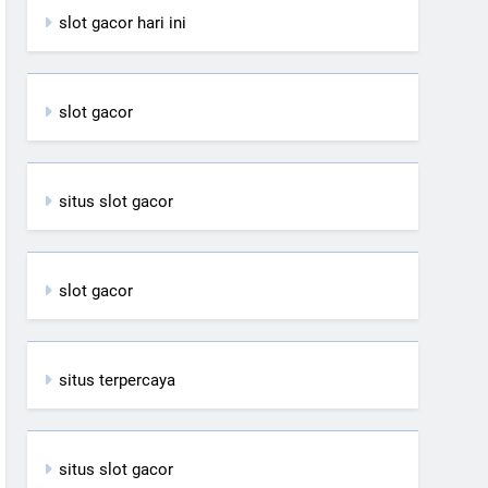
slot gacor hari ini
slot gacor
situs slot gacor
slot gacor
situs terpercaya
situs slot gacor