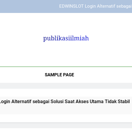
EDWINSLOT Login Alternatif sebagai
Login Edwinslot
Cara Mengatasi Login Lebah4D yang Terhenti 
Langkah Aman Membuka TIAR
likasi Ilmiah
EDWINSLOT Login Alternatif sebagai
an Hasil Penelitian Dan Jurnal Ilmiah Anda Di Publikasi Ilmiah
Login Edwinslot
SAMPLE PAGE
Cara Mengatasi Login Lebah4D yang Terhenti 
if sebagai Solusi Saat Akses Utama Tidak Stabil
Login 
2 Month