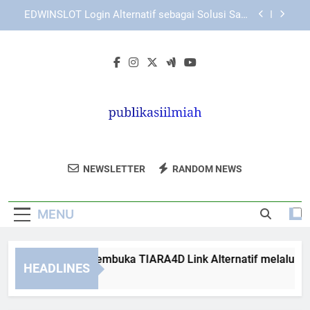
Skip
Login Edwinslot Lewat Chrome dengan Panduan
to
Praktis
content
Cara Mengatasi Login Lebah4D yang Terhenti di
Halaman Awal dengan Langkah Aman
Langkah Aman Membuka TIARA4D Link Alternatif
melalui Browser
EDWINSLOT Login Alternatif sebagai Solusi Saat
Akses Utama Tidak Stabil
Login Edwinslot Lewat Chrome dengan Panduan
Praktis
Publikasi Ilmiah
Publikasikan Hasil Penelitian Dan Jurnal
Cara Mengatasi Login Lebah4D yang Terhenti di
NEWSLETTER
RANDOM NEWS
Halaman Awal dengan Langkah Aman
Ilmiah Anda Di Publikasi Ilmiah. Platform
Untuk Akademisi Dan Profesional.
MENU
ngkah Aman Membuka TIARA4D Link Alternatif melalui Brow
HEADLINES
Weeks Ago