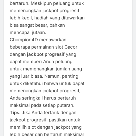
bertaruh. Meskipun peluang untuk
memenangkan jackpot progresif
lebih kecil, hadiah yang ditawarkan
bisa sangat besar, bahkan
mencapai jutaan.
Champion4D menawarkan
beberapa permainan slot Gacor
dengan
jackpot progresif
yang
dapat memberi Anda peluang
untuk memenangkan jumlah uang
yang luar biasa. Namun, penting
untuk diketahui bahwa untuk dapat
memenangkan jackpot progresif,
Anda seringkali harus bertaruh
maksimal pada setiap putaran.
Tips
: Jika Anda tertarik dengan
jackpot progresif, pastikan untuk
memilih slot dengan jackpot yang
lebih besar dan bertaruh maksimal