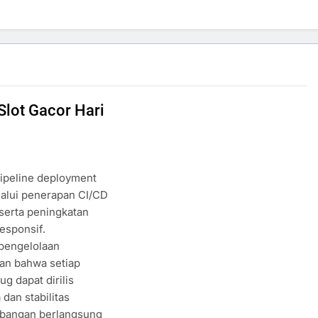
Slot Gacor Hari
ipeline deployment
elalui penerapan CI/CD
, serta peningkatan
responsif.
 pengelolaan
kan bahwa setiap
g dapat dirilis
dan stabilitas
mbangan berlangsung