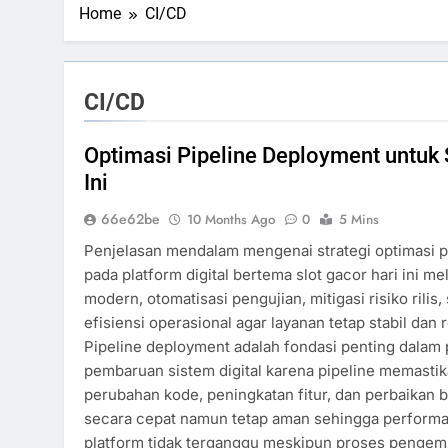
Home
CI/CD
CI/CD
Optimasi Pipeline Deployment untuk 
Ini
66e62be
10 Months Ago
0
5 Mins
Penjelasan mendalam mengenai strategi optimasi p
pada platform digital bertema slot gacor hari ini m
modern, otomatisasi pengujian, mitigasi risiko rilis
efisiensi operasional agar layanan tetap stabil dan 
Pipeline deployment adalah fondasi penting dalam
pembaruan sistem digital karena pipeline memasti
perubahan kode, peningkatan fitur, dan perbaikan bu
secara cepat namun tetap aman sehingga performa 
platform tidak terganggu meskipun proses penge