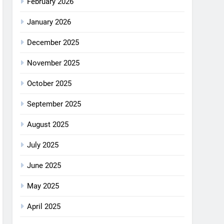
February 2026
January 2026
December 2025
November 2025
October 2025
September 2025
August 2025
July 2025
June 2025
May 2025
April 2025