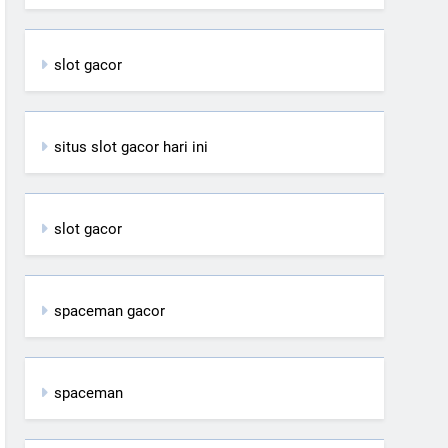
slot gacor
situs slot gacor hari ini
slot gacor
spaceman gacor
spaceman