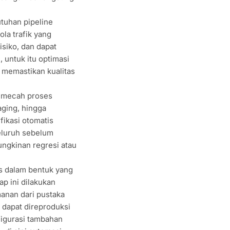
utuhan pipeline
la trafik yang
isiko, dan dapat
 untuk itu optimasi
 memastikan kualitas
memecah proses
taging, hingga
fikasi otomatis
eluruh sebelum
ngkinan regresi atau
as dalam bentuk yang
ap ini dilakukan
nan dari pustaka
d dapat direproduksi
figurasi tambahan