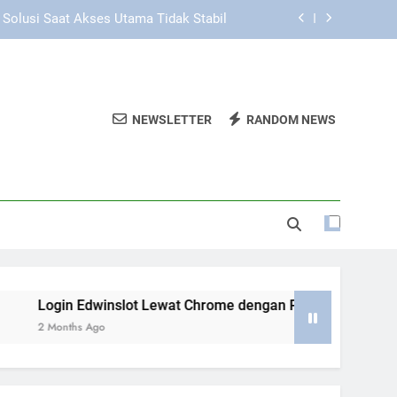
 Solusi Saat Akses Utama Tidak Stabil
 Lewat Chrome dengan Panduan Praktis
di Halaman Awal dengan Langkah Aman
NEWSLETTER
RANDOM NEWS
A4D Link Alternatif melalui Browser
 Solusi Saat Akses Utama Tidak Stabil
. Platform Untuk Akademisi Dan Profesional.
 Lewat Chrome dengan Panduan Praktis
di Halaman Awal dengan Langkah Aman
 Edwinslot Lewat Chrome dengan Panduan Praktis
Cara 
s Ago
2 Mont