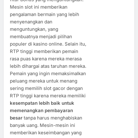
Mesin slot ini memberikan
pengalaman bermain yang lebih
menyenangkan dan
menguntungkan, yang
membuatnya menjadi pilihan
populer di kasino online. Selain itu,
RTP tinggi memberikan pemain
rasa puas karena mereka merasa
lebih dihargai atas taruhan mereka.
Pemain yang ingin memaksimalkan
peluang mereka untuk menang
sering memilih slot gacor dengan
RTP tinggi karena mereka memiliki
kesempatan lebih baik untuk
memenangkan pembayaran
besar
tanpa harus menghabiskan
banyak uang. Mesin-mesin ini
memberikan keseimbangan yang