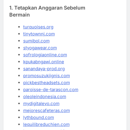
1.
Tetapkan Anggaran Sebelum
Bermain
turquoises.org
tinytownnj.com
sumibol.com
styogawear.com
sofrologiaonline.com
kpukabngawi.online
sanandaya-prod.org
promosuzukiignis.com
pickbestheadsets.com
paroisse-de-tarascon.com
oleoleindonesia.com
mydigitalevo.com
mejorescafeteras.com
lythbound.com
lequilibreduchien.com