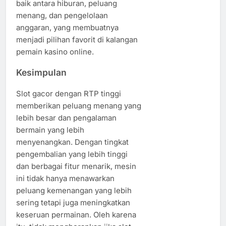
baik antara hiburan, peluang
menang, dan pengelolaan
anggaran, yang membuatnya
menjadi pilihan favorit di kalangan
pemain kasino online.
Kesimpulan
Slot gacor dengan RTP tinggi
memberikan peluang menang yang
lebih besar dan pengalaman
bermain yang lebih
menyenangkan. Dengan tingkat
pengembalian yang lebih tinggi
dan berbagai fitur menarik, mesin
ini tidak hanya menawarkan
peluang kemenangan yang lebih
sering tetapi juga meningkatkan
keseruan permainan. Oleh karena