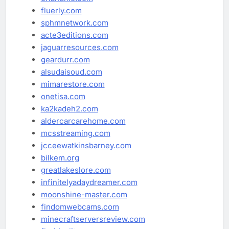
fluerly.com
sphmnetwork.com
acte3editions.com
jaguarresources.com
geardurr.com
alsudaisoud.com
mimarestore.com
onetisa.com
ka2kadeh2.com
aldercarcarehome.com
mcsstreaming.com
jcceewatkinsbarney.com
bilkem.org
greatlakeslore.com
infinitelyadaydreamer.com
moonshine-master.com
findomwebcams.com
minecraftserversreview.com