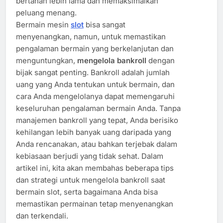
bertahan lebih lama dan memaksimalkan
peluang menang.
Bermain mesin
slot
bisa sangat
menyenangkan, namun, untuk memastikan
pengalaman bermain yang berkelanjutan dan
menguntungkan,
mengelola bankroll
dengan
bijak sangat penting. Bankroll adalah jumlah
uang yang Anda tentukan untuk bermain, dan
cara Anda mengelolanya dapat memengaruhi
keseluruhan pengalaman bermain Anda. Tanpa
manajemen bankroll yang tepat, Anda berisiko
kehilangan lebih banyak uang daripada yang
Anda rencanakan, atau bahkan terjebak dalam
kebiasaan berjudi yang tidak sehat. Dalam
artikel ini, kita akan membahas beberapa tips
dan strategi untuk mengelola bankroll saat
bermain slot, serta bagaimana Anda bisa
memastikan permainan tetap menyenangkan
dan terkendali.