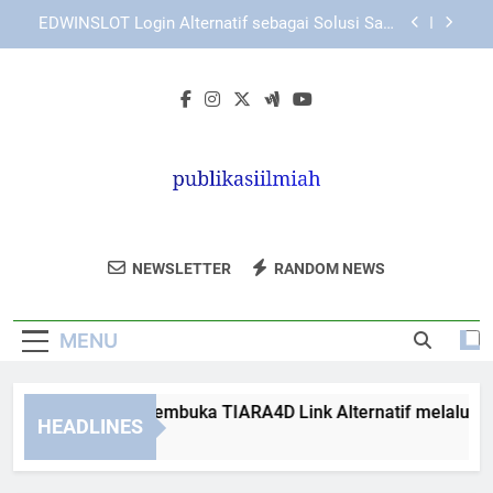
Skip
Login Edwinslot Lewat Chrome dengan Panduan
to
Praktis
content
Cara Mengatasi Login Lebah4D yang Terhenti di
Halaman Awal dengan Langkah Aman
Langkah Aman Membuka TIARA4D Link Alternatif
melalui Browser
EDWINSLOT Login Alternatif sebagai Solusi Saat
Akses Utama Tidak Stabil
Login Edwinslot Lewat Chrome dengan Panduan
Praktis
Publikasi Ilmiah
Publikasikan Hasil Penelitian Dan Jurnal
Cara Mengatasi Login Lebah4D yang Terhenti di
NEWSLETTER
RANDOM NEWS
Halaman Awal dengan Langkah Aman
Ilmiah Anda Di Publikasi Ilmiah. Platform
Untuk Akademisi Dan Profesional.
MENU
ngkah Aman Membuka TIARA4D Link Alternatif melalui Brow
HEADLINES
Month Ago