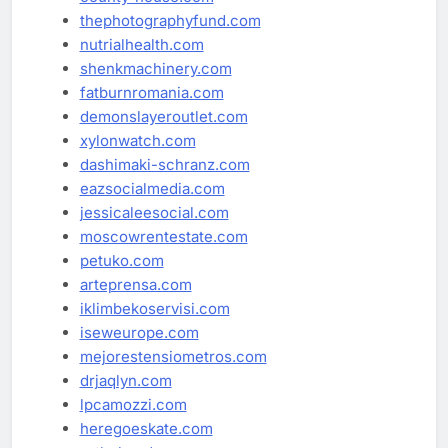
thephotographyfund.com
nutrialhealth.com
shenkmachinery.com
fatburnromania.com
demonslayeroutlet.com
xylonwatch.com
dashimaki-schranz.com
eazsocialmedia.com
jessicaleesocial.com
moscowrentestate.com
petuko.com
arteprensa.com
iklimbekoservisi.com
iseweurope.com
mejorestensiometros.com
drjaqlyn.com
lpcamozzi.com
heregoeskate.com