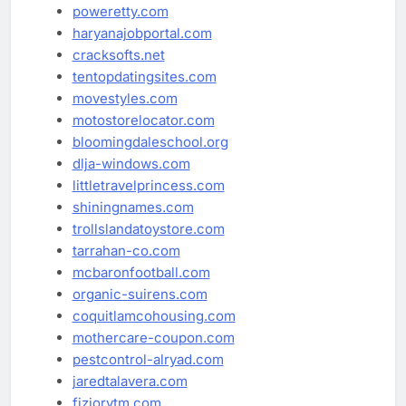
poweretty.com
haryanajobportal.com
cracksofts.net
tentopdatingsites.com
movestyles.com
motostorelocator.com
bloomingdaleschool.org
dlja-windows.com
littletravelprincess.com
shiningnames.com
trollslandatoystore.com
tarrahan-co.com
mcbaronfootball.com
organic-suirens.com
coquitlamcohousing.com
mothercare-coupon.com
pestcontrol-alryad.com
jaredtalavera.com
fizjorytm.com