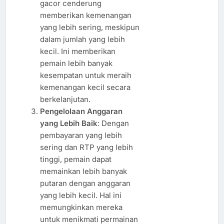
gacor cenderung
memberikan kemenangan
yang lebih sering, meskipun
dalam jumlah yang lebih
kecil. Ini memberikan
pemain lebih banyak
kesempatan untuk meraih
kemenangan kecil secara
berkelanjutan.
Pengelolaan Anggaran
yang Lebih Baik
: Dengan
pembayaran yang lebih
sering dan RTP yang lebih
tinggi, pemain dapat
memainkan lebih banyak
putaran dengan anggaran
yang lebih kecil. Hal ini
memungkinkan mereka
untuk menikmati permainan