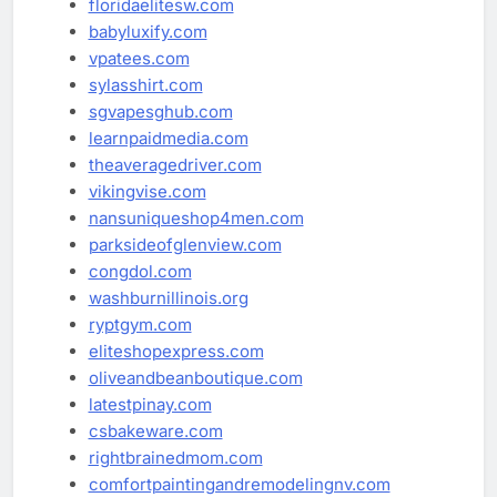
floridaelitesw.com
babyluxify.com
vpatees.com
sylasshirt.com
sgvapesghub.com
learnpaidmedia.com
theaveragedriver.com
vikingvise.com
nansuniqueshop4men.com
parksideofglenview.com
congdol.com
washburnillinois.org
ryptgym.com
eliteshopexpress.com
oliveandbeanboutique.com
latestpinay.com
csbakeware.com
rightbrainedmom.com
comfortpaintingandremodelingnv.com