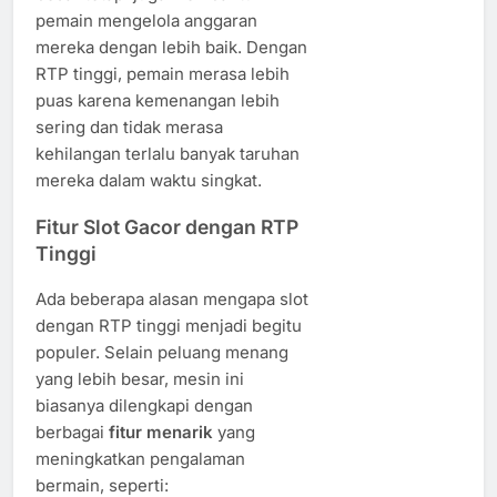
pemain mengelola anggaran
mereka dengan lebih baik. Dengan
RTP tinggi, pemain merasa lebih
puas karena kemenangan lebih
sering dan tidak merasa
kehilangan terlalu banyak taruhan
mereka dalam waktu singkat.
Fitur Slot Gacor dengan RTP
Tinggi
Ada beberapa alasan mengapa slot
dengan RTP tinggi menjadi begitu
populer. Selain peluang menang
yang lebih besar, mesin ini
biasanya dilengkapi dengan
berbagai
fitur menarik
yang
meningkatkan pengalaman
bermain, seperti: